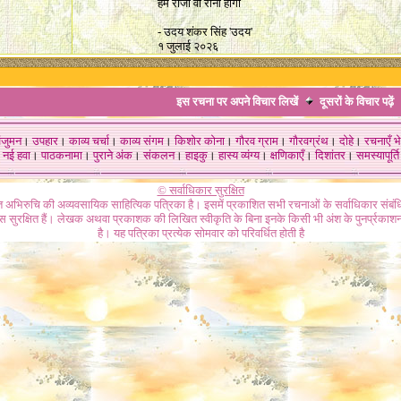
हम राजा वो रानी होंगी
- उदय शंकर सिंह 'उदय'
१ जुलाई २०२६
इस रचना पर अपने विचार लिखें
दूसरों के विचार
पढ़ें
ंजुमन
।
उपहार
।
काव्य चर्चा
।
काव्य संगम
।
किशोर कोना
।
गौरव ग्राम
।
गौरवग्रंथ
।
दोहे
।
रचनाएँ भे
नई हवा
।
पाठकनामा
।
पुराने अंक
।
संकलन
।
हाइकु
।
हास्य व्यंग्य
।
क्षणिकाएँ
।
दिशांतर
।
समस्यापूर्ति
© सर्वाधिकार सुरक्षित
गत अभिरुचि की अव्यवसायिक साहित्यिक पत्रिका है। इसमें प्रकाशित सभी रचनाओं के सर्वाधिकार संब
ास सुरक्षित हैं। लेखक अथवा प्रकाशक की लिखित स्वीकृति के बिना इनके किसी भी अंश के पुनर्प्रकाशन
है। यह पत्रिका प्रत्येक सोमवार को परिवर्धित होती है