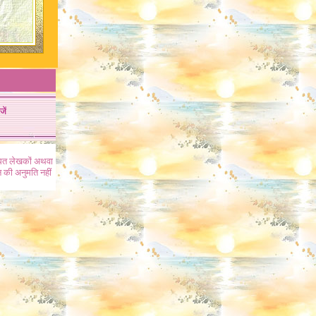
जें
ंधित लेखकों अथवा
 की अनुमति नहीं