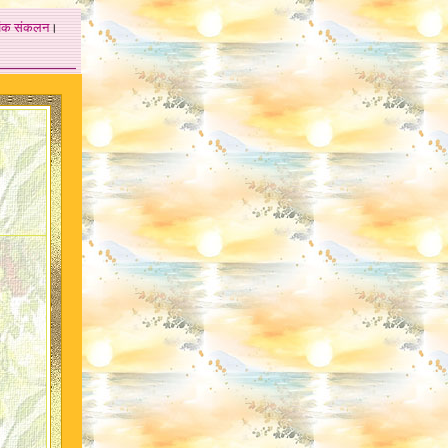
अंक
संकलन
।