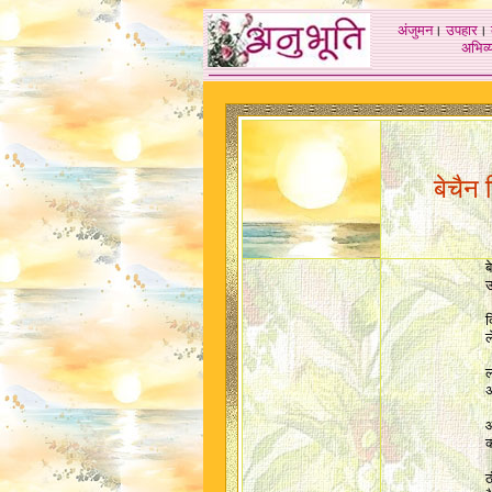
अंजुमन
।
उपहार
।
अभिव्य
बेचैन क
ब
उ
द
ल
ल
अ
आ
क
ठ