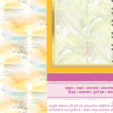
क
ग
च
य
स
ह
अ
म
ब
-
१
अंजुमन
।
उपहार
।
काव्य चर्चा
।
काव्य संग
नई हवा
।
पाठकनामा
।
पुराने अंक
।
संक
©
अनुभूति व्यक्तिगत अभिरुचि की अव्यवसायिक साहित्यिक प
प्रकाशकों के पास सुरक्षित हैं। लेखक अथवा प्रकाशक की 