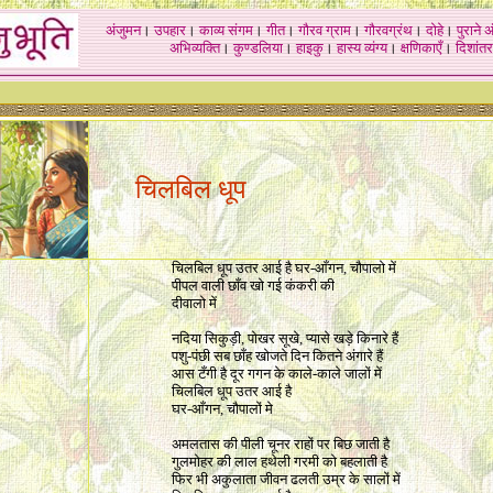
अंजुमन
।
उपहार
।
काव्य संगम
।
गीत
।
गौरव ग्राम
।
गौरवग्रंथ
।
दोहे
।
पुराने 
अभिव्यक्ति
।
कुण्डलिया
।
हाइकु
।
हास्य व्यंग्य
।
क्षणिकाएँ
।
दिशांतर
चिलबिल धूप
चिलबिल धूप उतर आई है घर-आँगन, चौपालो में
पीपल वाली छाँव खो गई कंकरी की
दीवालो में
नदिया सिकुड़ी, पोखर सूखे, प्यासे खड़े किनारे हैं
पशु-पंछी सब छाँह खोजते दिन कितने अंगारे हैं
आस टँगी है दूर गगन के काले-काले जालों में
चिलबिल धूप उतर आई है
घर-आँगन, चौपालों मे
अमलतास की पीली चूनर राहों पर बिछ जाती है
गुलमोहर की लाल हथेली गरमी को बहलाती है
फिर भी अकुलाता जीवन ढलती उम्र के सालों में