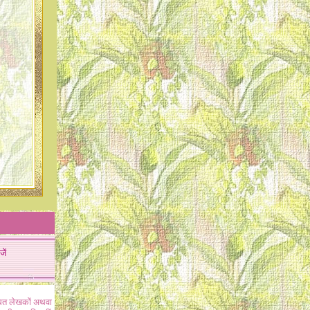
जें
ंधित लेखकों अथवा