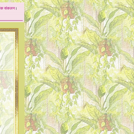
अंक
संकलन
।