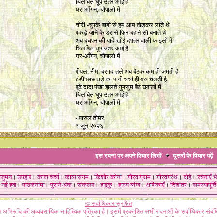
चिलबिल धूप उतर आई है
घर-आँगन, चौपालो में
चोरी -चुपके बागों से हम आम तोड़कर लाते थे
पकड़े जाने के डर से फिर बहाने सौ बनाते थे
अब बचपन की यादें खोईं दफ़्तर वाली फाइलों में
चिलबिल धूप उतर आई है
घर-आँगन, चौपालो में
पीपल, नीम, बरगद तले अब बैठक कम ही जमती है
ठंडी छाछ घड़े का पानी चर्चा ही बस चलती है
बूढ़े दादा पंखा झलते गुमसुम बैठे ख़्यालों में
चिलबिल धूप उतर आई है
घर-आँगन, चौपालों में
- पारुल तोमर
१ जून २०२६
इस रचना पर अपने विचार लिखें
दूसरों के विचार
पढ़ें
ंजुमन
।
उपहार
।
काव्य चर्चा
।
काव्य संगम
।
किशोर कोना
।
गौरव ग्राम
।
गौरवग्रंथ
।
दोहे
।
रचनाएँ भे
नई हवा
।
पाठकनामा
।
पुराने अंक
।
संकलन
।
हाइकु
।
हास्य व्यंग्य
।
क्षणिकाएँ
।
दिशांतर
।
समस्यापूर्ति
© सर्वाधिकार सुरक्षित
गत अभिरुचि की अव्यवसायिक साहित्यिक पत्रिका है। इसमें प्रकाशित सभी रचनाओं के सर्वाधिकार संब