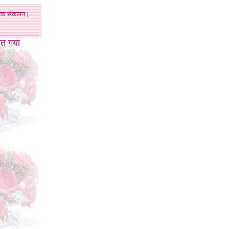
अंक
संकलन
।
त गया