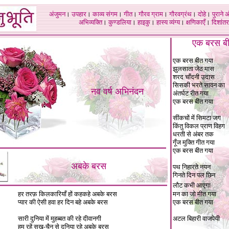
अंजुमन
।
उपहार
।
काव्य संगम
।
गीत
।
गौरव ग्राम
।
गौरवग्रंथ
।
दोहे
।
पुराने 
अभिव्यक्ति
।
कुण्डलिया
।
हाइकु
।
हास्य व्यंग्य
।
क्षणिकाएँ
।
दिशांतर
एक बरस बी
एक बरस बीत गया
झुलसाता जेठ मास
शरद चाँदनी उदास
सिसकी भरते सावन का
नव वर्ष अभिनंदन
अंतर्घट रीत गया
एक बरस बीत गया
सींकचों में सिमटा जग
किंतु विकल प्राण विहग
धरती से अंबर तक
गूँज मुक्ति गीत गया
एक बरस बीत गया
अबके बरस
पथ निहारते नयन
गिनते दिन पल छिन
लौट कभी आएगा
हर तरफ़ किलकारियाँ हों कहकहे अबके बरस
मन का जो मीत गया
प्यार की ऐसी हवा हर दिन बहे अबके बरस
एक बरस बीत गया
सारी दुनिया में मुहब्बत की रहे दीवानगी
अटल बिहारी वाजपेयी
हम रहें सुख-चैन से दुनिया रहे अबके बरस