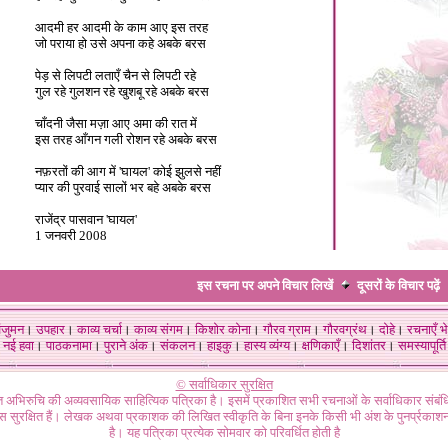
आदमी हर आदमी के काम आए इस तरह
जो पराया हो उसे अपना कहे अबके बरस
पेड़ से लिपटी लताएँ चैन से लिपटी रहे
गुल रहे गुलशन रहे खुशबू रहे अबके बरस
चाँदनी जैसा मज़ा आए अमा की रात में
इस तरह आँगन गली रोशन रहे अबके बरस
नफ़रतों की आग में 'घायल' कोई झुलसे नहीं
प्यार की पुरवाई सालों भर बहे अबके बरस
राजेंद्र पासवान 'घायल'
1 जनवरी 2008
इस रचना पर अपने विचार लिखें
दूसरों के विचार
पढ़ें
ंजुमन
।
उपहार
।
काव्य चर्चा
।
काव्य संगम
।
किशोर कोना
।
गौरव ग्राम
।
गौरवग्रंथ
।
दोहे
।
रचनाएँ भे
नई हवा
।
पाठकनामा
।
पुराने अंक
।
संकलन
।
हाइकु
।
हास्य व्यंग्य
।
क्षणिकाएँ
।
दिशांतर
।
समस्यापूर्ति
© सर्वाधिकार सुरक्षित
गत अभिरुचि की अव्यवसायिक साहित्यिक पत्रिका है। इसमें प्रकाशित सभी रचनाओं के सर्वाधिकार संब
ास सुरक्षित हैं। लेखक अथवा प्रकाशक की लिखित स्वीकृति के बिना इनके किसी भी अंश के पुनर्प्रकाशन
है। यह पत्रिका प्रत्येक सोमवार को परिवर्धित होती है