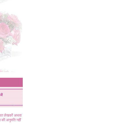
जें
ंधित लेखकों अथवा
 की अनुमति नहीं