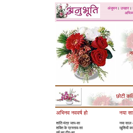
अंजुमन
।
उपहार
।
अभिव्य
न
छोटी कवि
अभिनव नववर्ष हो
नया सा
शांति मंत्र जाप-सा
नया साल 
शक्ति के प्रस्ताव-सा
खुशियों का
वर्ष नव दीप-सा