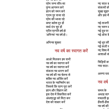
प्रेम जन्य सीप-सा
नए साल 
पुण्य आगमन करे
संकल्पों 
ज्ञान को नमन करे
सुबह सुहा
ग्राम पुर सजा रहे
और हवा मे
प्रेम की ध्वजा रहे
कष्ट क्लेश दूर हों
नई ताजगी 
व्यर्थ दंभ चूर हों
नए स्वप्न क
प्रीत प्रगति हर्ष हो
नई दूब पर
'अभिनव' नव वर्ष हो।
नई ओस के
अभिनव शुक्ला
नई धूप क
नई कली प
नव वर्ष का स्वागत करें
नए विश्व में
आशाओं की
आओ मिलकर हम सभी
चिड़ियों क
नव वर्ष का स्वागत करें
नया साल 
नव वर्ष का स्वागत करें
संकल्प नव धारण करें
अरुणा घव
नव वर्ष की नव चेतना से
शक्ति नव अर्जित करें
नव वर्ष
भारत के नवनिर्माण का
जिससे कि प्रण पूरा करें
ज्ञान और विज्ञान को
समय के
इस देश में विकसित करें
अथाह साग
अंधश्रद्धा को मिटा कर
मचलती इ
देश को साक्षर करें
हँसती-हँसा
नव वर्ष की