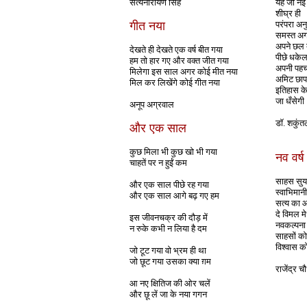
सत्यनारायण सिंह
यह जो न
शीघ्र ही
गीत नया
परंपरा अनु
समस्त अग
अपने छल 
देखते ही देखते एक वर्ष बीत गया
पीछे धके
हम तो हार गए और वक्त जीत गया
अपनी पहच
मिलेगा इस साल अगर कोई मीत नया
अमिट छाप
मिल कर लिखेंगे कोई गीत नया
इतिहास के क
जा धँसेगी
अनूप अग्रवाल
डॉ. शकुं
और एक साल
कुछ मिला भी कुछ खो भी गया
नव वर्ष 
चाहतें पर न हुईं कम
साहस सुयश
और एक साल पीछे रह गया
स्वाभिमानी
और एक साल आगे बढ़ गए हम
सत्य का 
दे विमल म
इस जीवनचक्र की दौड़ में
नवकल्पना
न रुके कभी न लिया है दम
साहसों को
विश्वास को
जो टूट गया वो भ्रम ही था
जो छूट गया उसका क्या ग़म
राजेंद्र च
आ नए क्षितिज की ओर चलें
और छू लें जा के नया गगन