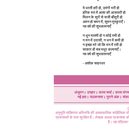
ये धरती हरी हो, उमंगों भरी हो
हरिक रुत में आशा की आसावरी हो
मिलन के सुरों से सजी बाँसुरी हो
अमन हो चमन में, सुमन मुस्कुराएँ।
नव वर्ष की शुभकामनाएँ
न धुन मातमी हो न कोई ग़मी हो
न मन में उदासी, न धन में कमी हो
न इच्छा मरे जो कि मन में रमी हो
साकार हों सब मधुर कल्पनाएँ।
नव वर्ष की शुभकामनाएँ
- अशोक चक्रधर
अंजुमन
।
उपहार
।
काव्य चर्चा
।
काव्य संग
नई हवा
।
पाठकनामा
।
पुराने अंक
।
संक
©
अनुभूति व्यक्तिगत अभिरुचि की अव्यवसायिक साहित्यिक प
प्रकाशकों के पास सुरक्षित हैं। लेखक अथवा प्रकाशक की 
है। यह पत्रिका प