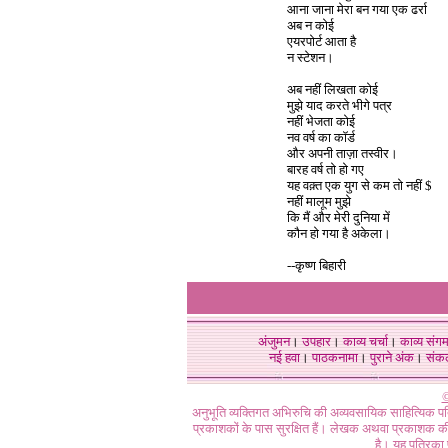
आना जाना मेरा बन गया एक ढर्रा
अब न कोई
एयरपोर्ट आता है
न स्टेशन।
अब नहीं लिखता कोई
मुझे याद करते भीगे पत्र
नहीं भेजता कोई
नव वर्ष का कॉर्ड
और अपनी ताज़ा तस्वीर।
बारह वर्ष तो हो गए
यह वक़्त एक युग से कम तो नहीं $
नहीं मालूम मुझे
कि मैं और मेरी दुनिया में
कौन हो गया है अकेला।
--कृष्ण बिहारी
अंजुमन
।
उपहार
।
काव्य चर्चा
।
काव्य संग
नई हवा
।
पाठकनामा
।
पुराने अंक
।
संक
©
अनुभूति व्यक्तिगत अभिरुचि की अव्यवसायिक साहित्यिक प
प्रकाशकों के पास सुरक्षित हैं। लेखक अथवा प्रकाशक की 
है। यह पत्रिका प