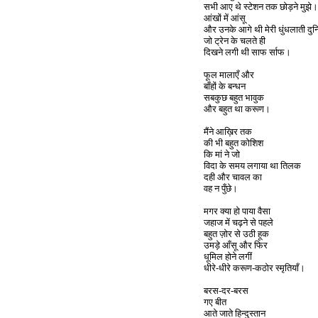
सभी आए थे स्टेशन तक छोड़ने मुझे।
आंखों में आंसू
और उनके आगे थी मेरी धुंधलाती दुन
जो ट्रेन के चलते ही
दिखने लगी थी साफ र्साफ।
फूल मालाएँ और
बाँहों के बन्धन
सबकुछ बहुत भावुक
और बहुत था करूण।
मैंने आख़िर तक
की भी बहुत कोशिश
कि मां ने जो
विदा के समय लगाया था तिलक
दही और चावल का
वह न पुँछे।
मगर क्या हो पाया वैसा
जहाज में चढ़ने से पहले
बहुत ज़ोर से उठी हूक
उमड़े आँसू और फिर
धूमिल होने लगीं
धीरे-धीरे करूण-कठोर स्मृतियाँ।
बरस-दर-बरस
गए बीत
आते जाते हिन्दुस्तान