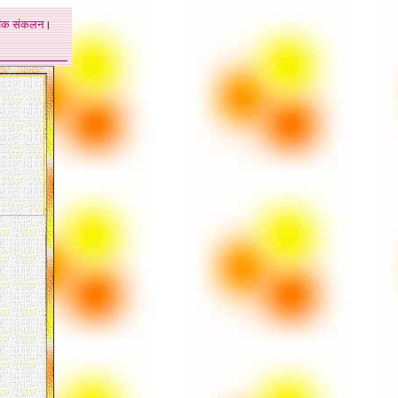
अंक
संकलन
।