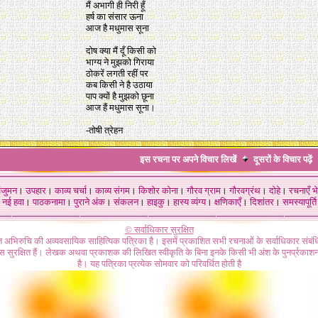
मैं अभागी ही निरी हूँ
हर्ष का संसार ऊना
आज है मधुमास सूना
दोष क्या मैं दूँ किसी को
भाग्य ने मुझको गिराया
ठोकरें लगती रहीं पर
कब किसी ने है उठाया
पाप क्यों है मुझको छूना
आज हैं मधुमास सूना।
-तोषी त्रेहन
इस रचना पर अपने विचार लिखें
दूसरों के विचार
पढ़ें
ंजुमन
।
उपहार
।
काव्य चर्चा
।
काव्य संगम
।
किशोर कोना
।
गौरव ग्राम
।
गौरवग्रंथ
।
दोहे
।
रचनाएँ भे
नई हवा
।
पाठकनामा
।
पुराने अंक
।
संकलन
।
हाइकु
।
हास्य व्यंग्य
।
क्षणिकाएँ
।
दिशांतर
।
समस्यापूर्ति
© सर्वाधिकार सुरक्षित
गत अभिरुचि की अव्यवसायिक साहित्यिक पत्रिका है। इसमें प्रकाशित सभी रचनाओं के सर्वाधिकार संब
ास सुरक्षित हैं। लेखक अथवा प्रकाशक की लिखित स्वीकृति के बिना इनके किसी भी अंश के पुनर्प्रकाशन
है। यह पत्रिका प्रत्येक सोमवार को परिवर्धित होती है