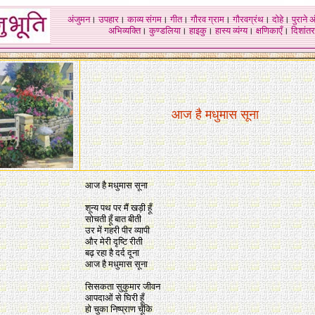
अंजुमन
।
उपहार
।
काव्य संगम
।
गीत
।
गौरव ग्राम
।
गौरवग्रंथ
।
दोहे
।
पुराने 
अभिव्यक्ति
।
कुण्डलिया
।
हाइकु
।
हास्य व्यंग्य
।
क्षणिकाएँ
।
दिशांतर
आज है मधुमास सूना
आज है मधुमास सूना
शून्य पथ पर मैं खड़ी हूँ
सोचती हूँ बात बीती
उर में गहरी पीर व्यापी
और मेरी दृष्टि रीती
बढ़ रहा है दर्द दूना
आज है मधुमास सूना
सिसकता सुकुमार जीवन
आपदाओं से घिरी हूँ
हो चुका निष्प्राण चूँकि