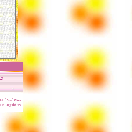
जें
ंधित लेखकों अथवा
 की अनुमति नहीं