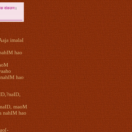
अंक
संकलन
।
aja imalaI
 nahIM hao
ahoM
vaaho
 nahIM hao
aID,?naID,
?maID, maoM
a nahIM hao
aao[-