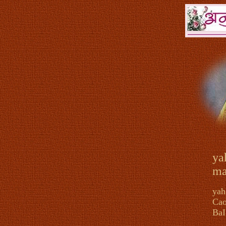
ya
m
yah
Ca
BaI