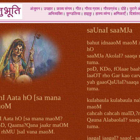
अंजुमन
।
उपहार
।
काव्य संगम
।
गीत
।
गौरव ग्राम
।
गौरवग्रंथ
।
दोहे
।
पुराने 
अभिव्यक्ति
।
कुण्डलिया
।
हाइकु
।
हास्य व्यंग्य
।
क्षणिकाएँ
।
दिशांतर
saUnaI saaMJa
bahut idnaaoM maoM A
hO
saaMJa AkolaI? saaqa
tuma.
poD, KDo, fOlaae ba
laaOT rho Gar kao car
yah gaaoQaUlaI?saaqa
tuma.
hI Aata hO [sa mana
kulabaula kulabaula n
aoM
maoM
cahcah cahcah maID,
I Aata hO [sa mana maoM?
Qauna AlabaolaI? saaq
oD, Qaama?Qana jaakr maOM
tuma.
 rhMU ]saI vana maoM.
jaagaI jaagaI? saao[- s