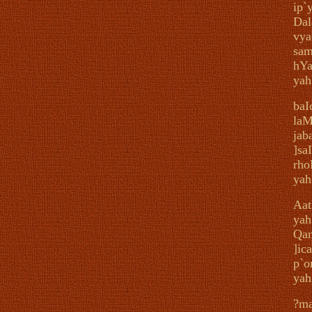
ip`
Dal
vya
sam
hYa
yah
baI
la
jab
]sa
rho
yah
Aat
yah
Qan
]ic
p`o
yah
?ma