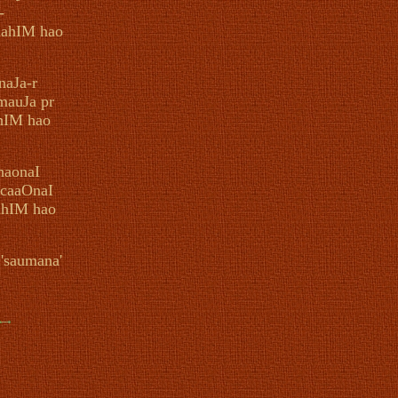
-
 nahIM hao
naJa-r
mauJa pr
ahIM hao
haonaI
acaaOnaI
ahIM hao
'saumana'