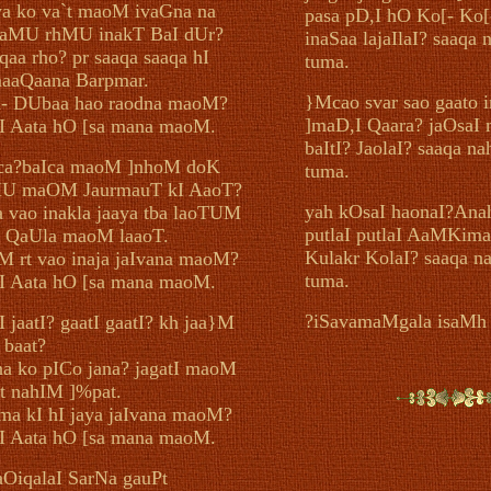
ya ko va`t maoM ivaGna na
pasa pD,I hO Ko[- Ko[
aMU rhMU inakT BaI dUr?
inaSaa lajaIlaI? saaqa
qaa rho? pr saaqa saaqa hI
tuma.
aaQaana Barpmar.
}Mcao svar sao gaato i
- DUbaa hao raodna maoM?
]maD,I Qaara? jaOsaI 
I Aata hO [sa mana maoM.
baItI? JaolaI? saaqa n
ca?baIca maoM ]nhoM doK
tuma.
MU maOM JaurmauT kI AaoT?
yah kOsaI haonaI?Ana
a vao inakla jaaya tba laoTUM
putlaI putlaI AaMKim
I QaUla maoM laaoT.
Kulakr KolaI? saaqa n
M rt vao inaja jaIvana maoM?
tuma.
I Aata hO [sa mana maoM.
?iSavamaMgala isaMh 
I jaatI? gaatI gaatI? kh jaa}M
 baat?
a ko pICo jana? jagatI maoM
at nahIM ]%pat.
ma kI hI jaya jaIvana maoM?
I Aata hO [sa mana maoM.
OiqalaI SarNa gauPt