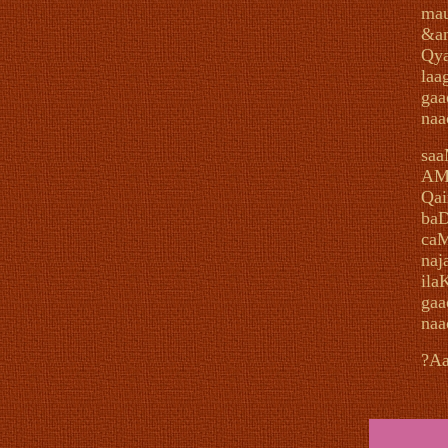
mau
&an
Qya
laa
gaa
naa
saa
AM
Qai
baD
caM
naj
ila
gaa
naa
?A