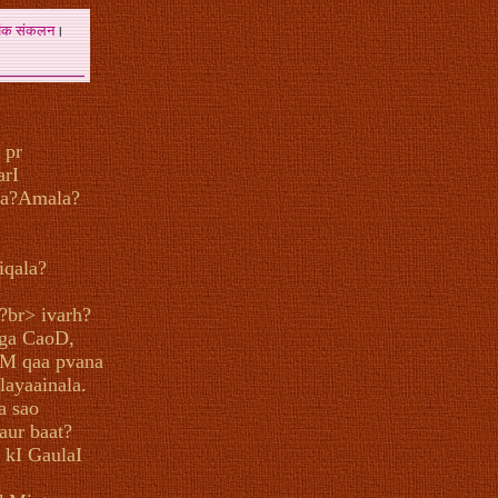
अंक
संकलन
।
 pr
arI
na?Amala?
iqala?
?br> ivarh?
Mga CaoD,
oM qaa pvana
ayaainala.
a sao
aur baat?
 kI GaulaI