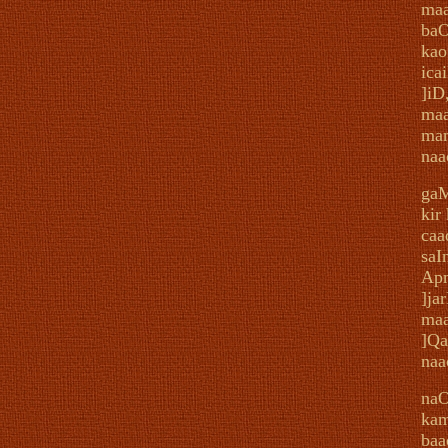
maa
baO
kao
ica
]iD
maa
man
naa
gaM
kir
caa
saI
Apn
]ja
ma
]Qa
naa
naO
kam
baa