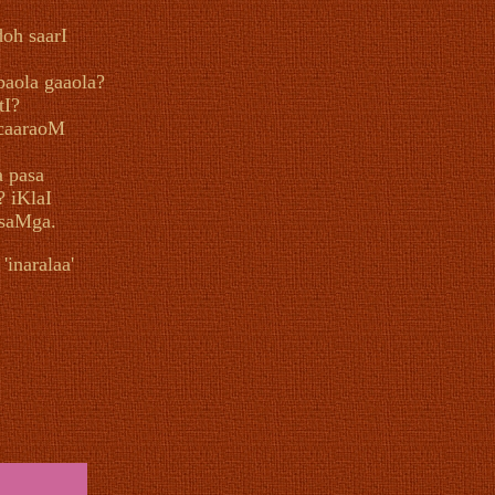
oh saarI
paola gaaola?
tI?
 caaraoM
a pasa
 iKlaI
 saMga.
inaralaa'