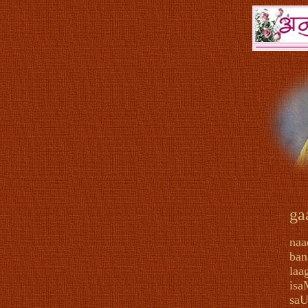
ga
naa
ban
laa
isa
saU