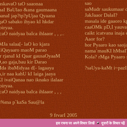
sao
skavaO taO saaonaa
saMudr saukumaar d
aI BaUlao &ana gaumaana
JakJaaor DalaI?
anaI jap?tp?pUjaa Qyaana
masala ide gaaoro k
gaO sabako ihyao kI hkdar
caaOMk pD,I yauva
oiryaa.
caikt icatvana inaja
caO naidyaa baIca ihlaaor , , ,..
Aaor for?
MJa salaa[- laO ko kjara
hor Pyaaro kao saoj
iQayaaro maoM parao
nama`mauKI hMsaI?
r rjanaI kI Qaar gausaOyaaM
Kola? rMga Pyaaro
,ao gaja,bau kir Darao
da ibaMidyaa d[- lagaaya
?saUya-kaMt i~pazI '
a,ir naa kahU kI laiga jaaya
KI ivaiQanaa nao iknako ilalaar
oiryaa.
caO naidyaa baIca ihlaaor , , ,
a%ma p`kaSa Sau@la
9 frvarI 2005
इस रचना पर अपने विचार लिखें
दूसरों के विचार
पढ़ें