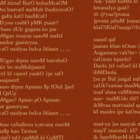
Aa[- yaad kaMta kI
M hirnaI BarO kulaaMcaOM
kmanaIya gaat?
sa baavarI maMuh ibaduravaO?
ifr @yaa?pvana
 gaIta kaO baaMcaO
]pvana jahaM ]sanao
iD,yaa caahO pMK psaar?
klaI?iKlaI?saaqa?/f
,baao dUir gagana ko par
Mgao risayaa saaoM maIzI
saaotI qaI
auhar gaaoiryaa.
jaanao khao kOsao i
caO naidyaa baIca ihlaaor , , ,..
Aagamana vah?br> 
caUmao kpaola?
Ugao drpna saaoM batrabaO
Daola ]zI vallarI kI
 kir ko maMuhjaaorI
ihMDaola.
orI kI caaorI yaakO }pr saO
[sa pr BaI jaagaI n
naajaaorI
caUk?xamaa maaMg
aao drpna Apnaao $p fOlaI ]jarI
inad`alasa vaMikma
rI QaUp
nao~ maMUdo rhI?
aMgao? Apnao pO Apnaao
ikMvaa matvaalaI q
ar gaaoiryaa.
kI maidra ipe kaOna
caO naidyaa baIca ihlaaor , , ,..
inad-ya ]sa naayak 
naa vaSaIkrna icatvana maoM
inapT inazura[- kI?
a$p kao Taonaa
ik JaaoMkaoM kI J
olaO taO caaMdI kI GaMTI