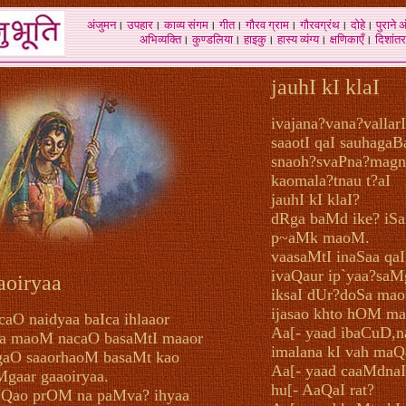
अंजुमन
।
उपहार
।
काव्य संगम
।
गीत
।
गौरव ग्राम
।
गौरवग्रंथ
।
दोहे
।
पुराने 
अभिव्यक्ति
।
कुण्डलिया
।
हाइकु
।
हास्य व्यंग्य
।
क्षणिकाएँ
।
दिशांतर
jauhI kI klaI
ivajana?vana?vallarI
saaotI qaI sauhagaB
snaoh?svaPna?mag
kaomala?tnau t?aI
jauhI kI klaI?
dRga baMd ike? iSa
p~aMk maoM.
vaasaMtI inaSaa qaI
ivaQaur ip`yaa?sa
aoiryaa
iksaI dUr?doSa ma
ijasao khto hOM mal
caO naidyaa baIca ihlaaor
Aa[- yaad ibaCuD,n
a maoM nacaO basaMtI maaor
imalana kI vah maQ
gaO saaorhaoM basaMt kao
Aa[- yaad caaMdnaI
Mgaar gaaoiryaa.
hu[- AaQaI rat?
Qao prOM na paMva? ihyaa