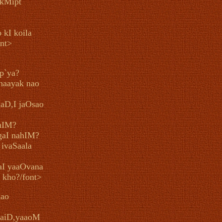
 kMipt
 kI koila
ont>
p`ya?
naayak nao
 laD,I jaOsao
ahIM?
aI nahIM?
 ivaSaala
aI yaaOvana
 kho?/font>
nao
aaiD,yaaoM