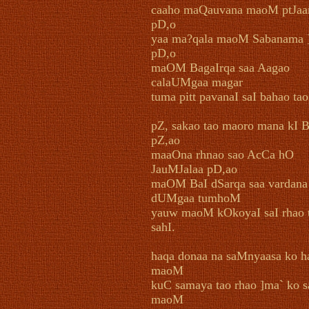
caaho maQauvana maoM ptJaar
pD,o
yaa ma?qala maoM Sabanama 
pD,o
maOM BagaIrqa saa Aagao
calaUMgaa magar
tuma pitt pavanaI saI bahao tao
pZ, sakao tao maoro mana kI 
pZ,ao
maaOna rhnao sao AcCa hO
JauMJalaa pD,ao
maOM BaI dSarqa saa vardana
dUMgaa tumhoM
yauw maoM kOkoyaI saI rhao 
sahI.
haqa donaa na saMnyaasa ko h
maoM
kuC samaya tao rhao ]ma` ko s
maoM