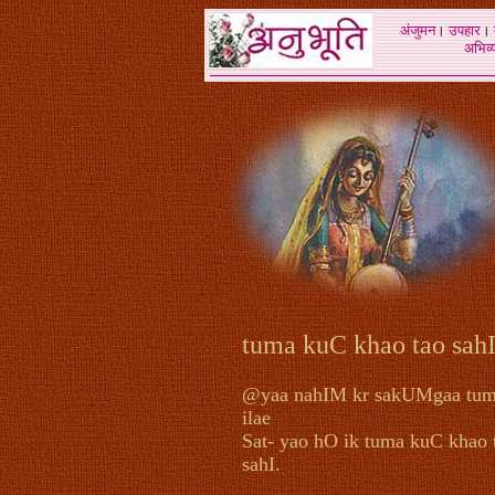
अंजुमन
।
उपहार
।
अभिव्य
tuma kuC khao tao sah
@yaa nahIM kr sakUMgaa tum
ilae
Sat- yao hO ik tuma kuC khao 
sahI.