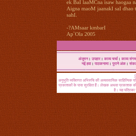
ek BaI laaMCna isaw haogaa 
Aigna maoM jaanakI saI dhao 
sahI.
-?AMsaar kmbarI
Ap`Ola 2005
अंजुमन
।
उपहार
।
काव्य चर्चा
।
काव्य संग
नई हवा
।
पाठकनामा
।
पुराने अंक
।
संक
©
अनुभूति व्यक्तिगत अभिरुचि की अव्यवसायिक साहित्यिक प
प्रकाशकों के पास सुरक्षित हैं। लेखक अथवा प्रकाशक की 
है। यह पत्रिका प