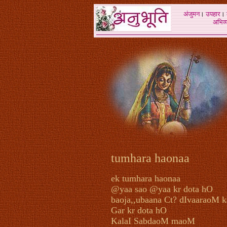
अंजुमन
।
उपहार
।
अभिव्य
tumhara haonaa
ek tumhara haonaa
@yaa sao @yaa kr dota hO
baoja,,ubaana Ct? dIvaaraoM 
Gar kr dota hO
KalaI SabdaoM maoM