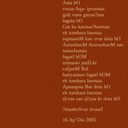
Aata hO
eosaa Aqa- ipraonaa
gaIt vana gayaa?saa
lagata hO
Gar ka kaonaa?kaonaa
ek tumhara haonaa
sapnaaoM kao svar dota hO
AaraohaoM AvaraohaoM sao
samaJaanao
lagatI hOM
tumasao jauD,kr
caIjaoM BaI
baityaanao lagatI hOM
ek tumhara haonaa
Apnaapna Bar dota hO
ek tumhara haonaa
@yaa sao @yaa kr dota hO.
?maahoSvar itvaarI
16 Ap`Ola 2005