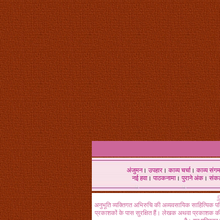
अंजुमन
।
उपहार
।
काव्य चर्चा
।
काव्य संग
नई हवा
।
पाठकनामा
।
पुराने अंक
।
संक
©
अनुभूति व्यक्तिगत अभिरुचि की अव्यवसायिक साहित्यिक प
प्रकाशकों के पास सुरक्षित हैं। लेखक अथवा प्रकाशक की 