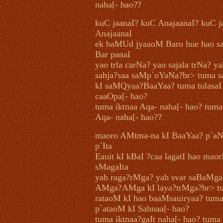
naha[- hao??
kuC jaanaI? kuC AnajaanaI? kuC j
AnajaanaI
ek baMUd jyaaoM Baro hue hao sa
Bar panaI
yao trla carNa? yao sajala trNa? ya
sahja?saa saMp`oYaNa?br> tuma 
kI saMQyaa?BaaYaa? tuma tulasaI
caaOpa[- hao?
tuma iktnaa Aqa- naha[- hao? tuma
Aqa- naha[- hao??
maoro AMtma-na kI BaaYaa? p`a
p`Ita
Eauit kI kBaI ?caa lagatI hao maor
sMagaIta
yah raga?rMga? yah svar saBaMga
AMga?AMga kI laya?trMga?br> t
rataoM kI hao baaMsauiryaa? tum
p`ataoM kI Sahnaa[- hao?
tuma iktnaa?gaIt naha[- hao? tuma 