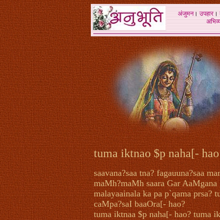
अंजुमन
।
उपहार
।
अभिव्य
tuma iktnao $p naha[- hao
saavana?saa tna? fagauuna?saa ma
maMh?maMh saara Gar AaMgana
malayaainala ka pa p`qama prsa? 
caMpa?saI baaOra[- hao?
tuma iktnaa $p naha[- hao? tuma i