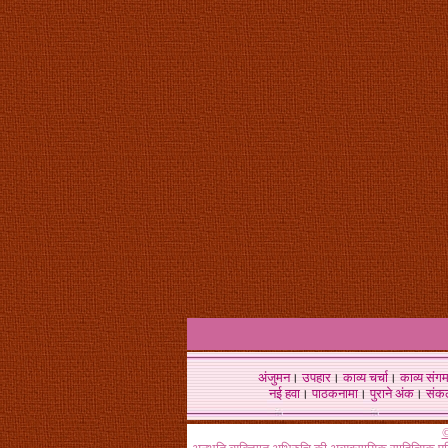
अंजुमन
।
उपहार
।
काव्य चर्चा
।
काव्य संग
नई हवा
।
पाठकनामा
।
पुराने अंक
।
संक
©