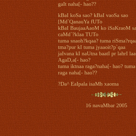
gaIt naha[- hao??
kBaI koSa sao? kBaI vaoSa sao
[Md`QanauYa fUTo
kBaI BaujaaAaoM ko iSaKraoM s
caMd`?klaa TUTo
tuma snaoh?kqaa? tuma riSma?rqaa
tma?pur kI tuma jyaaoit?p`qaa
jaIvana kI naUtna baatI pr lahrI la
AgaD,a[- hao?
tuma iktnaa raga?naha[- hao? tuma
raga naha[- hao??
?Da^ EaIpala isaMh xaoma
16 navaMbar 2005