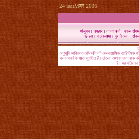
24 isatMबर 2006
अंजुमन
।
उपहार
।
काव्य चर्चा
।
काव्य संग
नई हवा
।
पाठकनामा
।
पुराने अंक
।
संक
©
अनुभूति व्यक्तिगत अभिरुचि की अव्यवसायिक साहित्यिक प
प्रकाशकों के पास सुरक्षित हैं। लेखक अथवा प्रकाशक की 
है। यह पत्रिका प