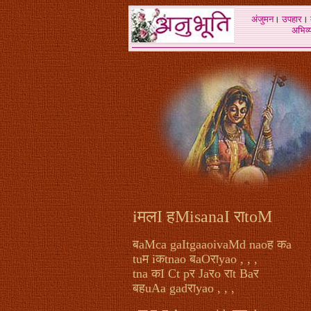
अंजुमन
।
उपहार
।
अभिव्य
iमलI हMisanaI राtoM
बaMca gaItgaaoivaMd naoह कa
tuम iकtnao बaOराyao , , ,
tna कI Ct pर Jaरo राt Baर
बहuAa gadराyao , , ,