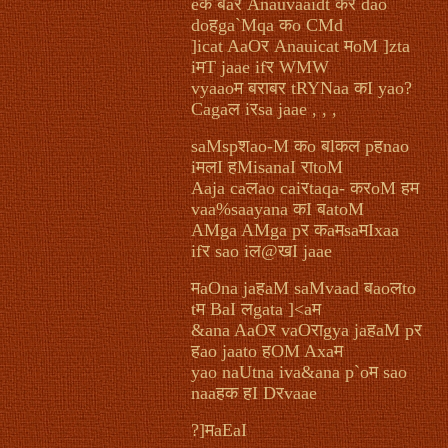
eक बaर Anauvaaidt कर dao
doहga`Mqa कo CMd
]icat AaOर Anauicat मoM ]zta
iमT jaae ifर WMW
vyaaoम बराबर tRYNaa कI yao?
Cagaल iरsa jaae , , ,
saMspशao-M कo बlकल pहnao
iमलI हMisanaI राtoM
Aaja caलao caiरtaqa- करoM हम
vaa%saayana कI बatoM
AMga AMga pर कaमsaमIxaa
ifर sao iल@खI jaae
मaOna jaहaM saMvaad बaoलto
tम BaI लgata ]<aम
&ana AaOर vaOराgya jaहaM pर
हao jaato हOM Axaम
yao naUtna iva&ana p`oम sao
naaहक हI Dरvaae
?]मaEaI