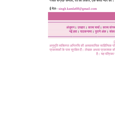
गजल संग्रह- कमला, रेत की लकीर, एक बस्ती प्यार की।
ई मेल–
singh.kamla68@gmail.com
अंजुमन
।
उपहार
।
काव्य चर्चा
।
काव्य संग
नई हवा
।
पाठकनामा
।
पुराने अंक
।
संक
©
अनुभूति व्यक्तिगत अभिरुचि की अव्यवसायिक साहित्यिक प
प्रकाशकों के पास सुरक्षित हैं। लेखक अथवा प्रकाशक की 
है। यह पत्रिका प