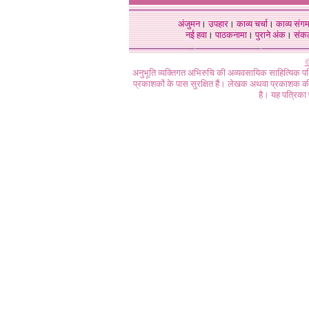
अंजुमन
।
उपहार
।
काव्य चर्चा
।
काव्य संग
नई हवा
।
पाठकनामा
।
पुराने अंक
।
संक
©
अनुभूति व्यक्तिगत अभिरुचि की अव्यवसायिक साहित्यिक प
प्रकाशकों के पास सुरक्षित हैं। लेखक अथवा प्रकाशक की 
है। यह पत्रिका प