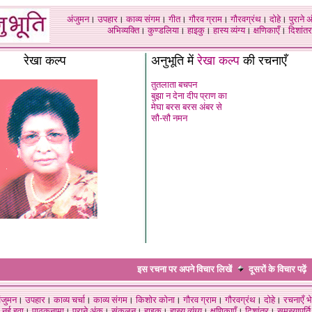
अंजुमन
।
उपहार
।
काव्य संगम
।
गीत
।
गौरव ग्राम
।
गौरवग्रंथ
।
दोहे
।
पुराने 
अभिव्यक्ति
।
कुण्डलिया
।
हाइकु
।
हास्य व्यंग्य
।
क्षणिकाएँ
।
दिशांतर
रेखा कल्प
अनुभूति में
रेखा कल्प
की रचनाएँ
तुतलाता बचपन
बुझा न देना दीप प्राण का
मेघा बरस बरस अंबर से
सौ-सौ नमन
इस रचना पर अपने विचार लिखें
दूसरों के विचार
पढ़ें
ंजुमन
।
उपहार
।
काव्य चर्चा
।
काव्य संगम
।
किशोर कोना
।
गौरव ग्राम
।
गौरवग्रंथ
।
दोहे
।
रचनाएँ भे
नई हवा
।
पाठकनामा
।
पुराने अंक
।
संकलन
।
हाइकु
।
हास्य व्यंग्य
।
क्षणिकाएँ
।
दिशांतर
।
समस्यापूर्ति