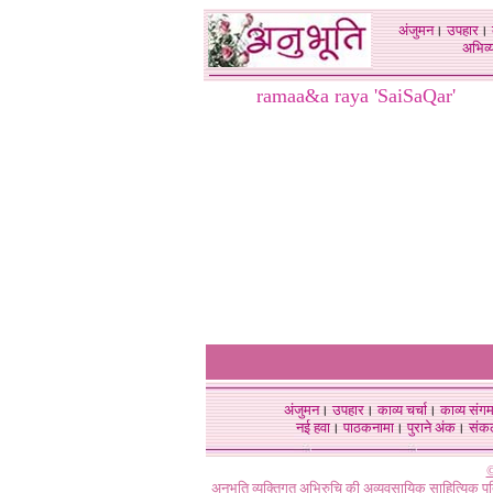
अंजुमन
।
उपहार
।
अभिव्य
ramaa&a raya 'SaiSaQar'
अंजुमन
।
उपहार
।
काव्य चर्चा
।
काव्य संग
नई हवा
।
पाठकनामा
।
पुराने अंक
।
संक
©
अनुभूति व्यक्तिगत अभिरुचि की अव्यवसायिक साहित्यिक प