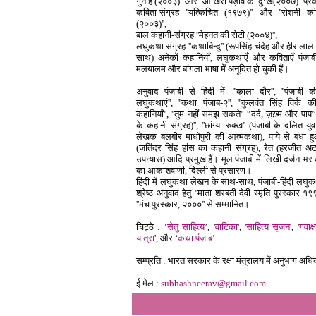
गुनाह (२००३)'' और ''आखिरी पड़ाव का दु:ख(२००७)'' प्
कविता-संग्रह ''यत्किंचित (१९७९)'' और ''रोशनी 
(२००३)'',
बाल कहानी-संग्रह ''मेहनत की रोटी (२००४)'',
लघुकथा संग्रह ''कथाबिन्दु'' (रूपसिंह चंदेह और हीरालाल
साथ) अनेकों कहानियाँ, लघुकथाएँ और कविताएँ पंजाबी
मलयालम और बांगला भाषा में अनूदित हो चुकी हैं।
अनुवाद पंजाबी से हिंदी में- ''काला दौर'', ''पंजाबी क
लघुकथाएं'', ''कथा पंजाब-२'', ''कुलवंत सिंह विर्क की
कहानियाँ'', ''तुम नहीं समझ सकते'' “दर्द, ज़ख़्म और पाप”
के कहानी संग्रह)'', ''छांग्या रुक्ख'' (पंजाबी के दलित य
लेखक बलबीर माधोपुरी की आत्मकथा), पाये से बंधा 
(जतिंदर सिंह हांस का कहानी संग्रह), रेत (हरजीत अ
उपन्यास) आदि प्रमुख हैं। मूल पंजाबी में लिखी दर्जन भर 
का आकाशवाणी, दिल्ली से प्रसारण।
हिंदी में लघुकथा लेखन के साथ-साथ, पंजाबी-हिंदी लघु
श्रेष्ठ अनुवाद हेतु ''माता शरबती देवी स्मृति पुरस्कार १
''मंच पुरस्कार, २०००'' से सम्मानित।
चिट्ठे : ‘
सेतु साहित्य
’, '
वाटिका
', '
साहित्य सृजन
', '
गवाक्ष
यात्रा
', और ‘
कथा पंजाब
’
सम्प्रति : भारत सरकार के रक्षा मंत्रालय में अनुभाग अध
ई
मेल :
subhashneerav@gmail.com