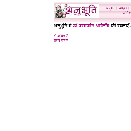
अंजुमन
।
उपहार
।
अभिव्य
अनुभूति में
डॉ परमजीत ओबेरॉय
की रचनाएँ-
दो कविताएँ
शरीर घट में