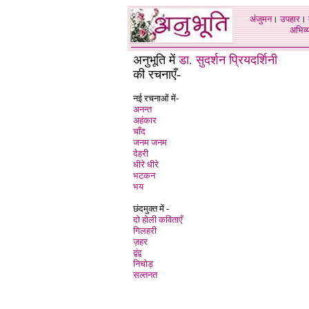
अंजुमन
।
उपहार
।
अभिव्य
अनुभूति में
डा. सुदर्शन प्रियदर्शिनी
की रचनाएँ-
नई रचनाओं में-
अनन्त
अहंकार
चाँद
जनम जनम
देहरी
धीरे धीरे
भटकन
भय
छंदमुक्त में -
दो होली कविताएँ
गिलहरी
ज़हर
द्वंद्व
निचोड़
सल्तनत