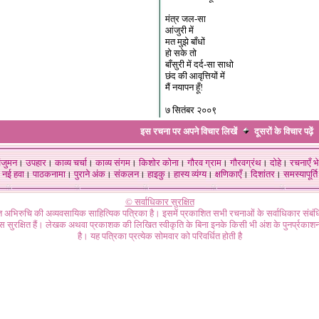
मंत्र जल-सा
आंजुरी में
मत मुझे बाँधों
हो सके तो
बाँसुरी में दर्द-सा साधो
छंद की आवृत्तियों में
मैं नयापन हूँ!
७ सितंबर २००९
इस रचना पर अपने विचार लिखें
दूसरों के विचार
पढ़ें
ंजुमन
।
उपहार
।
काव्य चर्चा
।
काव्य संगम
।
किशोर कोना
।
गौरव ग्राम
।
गौरवग्रंथ
।
दोहे
।
रचनाएँ भे
नई हवा
।
पाठकनामा
।
पुराने अंक
।
संकलन
।
हाइकु
।
हास्य व्यंग्य
।
क्षणिकाएँ
।
दिशांतर
।
समस्यापूर्ति
© सर्वाधिकार सुरक्षित
गत अभिरुचि की अव्यवसायिक साहित्यिक पत्रिका है। इसमें प्रकाशित सभी रचनाओं के सर्वाधिकार संब
ास सुरक्षित हैं। लेखक अथवा प्रकाशक की लिखित स्वीकृति के बिना इनके किसी भी अंश के पुनर्प्रकाशन
है। यह पत्रिका प्रत्येक सोमवार को परिवर्धित होती है