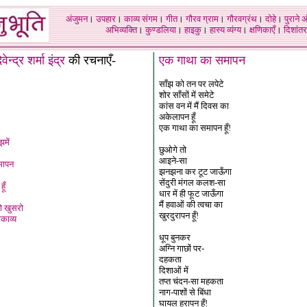
अंजुमन
।
उपहार
।
काव्य संगम
।
गीत
।
गौरव ग्राम
।
गौरवग्रंथ
।
दोहे
।
पुराने 
अभिव्यक्ति
।
कुण्डलिया
।
हाइकु
।
हास्य व्यंग्य
।
क्षणिकाएँ
।
दिशांतर
ेवेन्द्र शर्मा इंद्र
की रचनाएँ-
एक गाथा का समापन
साँझ को तन पर लपेटे
शोर साँसों में समेटे
कांस वन में मैं दिवस का
अकेलापन हूँ
एक गाथा का समापन हूँ!
में
छुओगे तो
आइने-सा
मापन
झनझना कर टूट जाऊँगा
सेंदुरी मंगल कलश-सा
हूँ
धार में ही फूट जाऊँगा
मैं हवाओं की त्वचा का
 खुसरो
खुरदुरापन हूँ!
काव्य
धूप बुनकर
अग्नि गाछों पर-
दहकता
दिशाओं में
तप्त चंदन-सा महकता
नाग-पाशों से बिंधा
घायल हरापन हूँ!