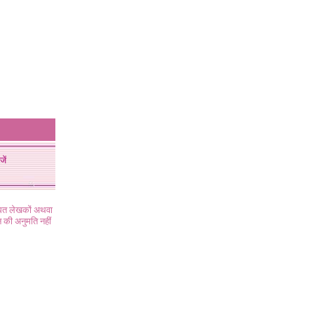
जें
ंधित लेखकों अथवा
 की अनुमति नहीं