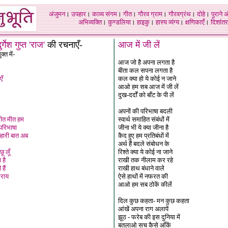
अंजुमन
।
उपहार
।
काव्य संगम
।
गीत
।
गौरव ग्राम
।
गौरवग्रंथ
।
दोहे
।
पुराने 
अभिव्यक्ति
।
कुण्डलिया
।
हाइकु
।
हास्य व्यंग्य
।
क्षणिकाएँ
।
दिशांतर
ुर्गेश गुप्त 'राज'
की रचनाएँ-
आज में जी लें
्त में-
आज जो है अपना लगता है
बीता कल सपना लगता है
एँ
कल क्या हो ये कोई न जाने
आओ हम सब आज में जी लें
दुख-दर्दों को बाँट के पी लें
अपनों की परिभाषा बदली
ीत मीत हम
स्वार्थ समाहित संबंधों में
परिभाषा
जीना भी ये क्या जीना है
म्हारी बात अब
कैद हुए हम प्रतिबंधों में
अर्थ हैं बदले संबोधन के
ू लूँ
रिश्ते क्या ये कोई ना जाने
 है
राखी तक नीलाम कर रहे
हैं
राखी हाथ बंधाने वाले
सराय
ऐसे हाथों में नफरत की
आओ हम सब ठोकें कीलें
दिल कुछ कहता- मन कुछ कहता
आंखें अपना राग अलापें
झूठ - फरेब की इस दुनिया में
बतलाओ सच कैसे आँकें