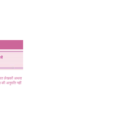
जें
ंधित लेखकों अथवा
 की अनुमति नहीं