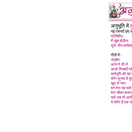
अनुभूति में
द
नई रचनाएँ छंद मुक
प्रतिशोध
मैं खुश होऊँगा
सूर्य- तीन कविता
गीतों में-
अनुबंध
आज में जी लें
आओ सिखाएँ प्र
कर्मभूमि की यह 
कौन सुनता है तु
खुद से प्यार
मन मेरा यह चाहे छ
मेरा जीवन बंजारा
यादें जब भी आती 
ये शरीर है एक 