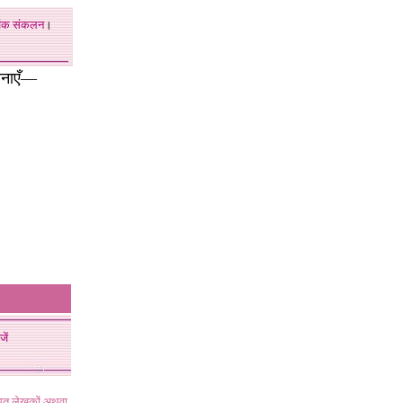
अंक
संकलन
।
चनाएँ—
जें
ंधित लेखकों अथवा