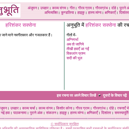
अंजुमन
।
उपहार
।
काव्य संगम
।
गीत
।
गौरव ग्राम
।
गौरवग्रंथ
।
दोहे
।
पुराने 
अभिव्यक्ति
।
कुण्डलिया
।
हाइकु
।
हास्य व्यंग्य
।
क्षणिकाएँ
।
दिशांतर
हरिशंकर सक्सेना
अनुभूति में
हरिशंकर सक्सेना
की र
ना जाने माने नवगीतकार और गजलकार हैं।
गीतों में-
अग्निगर्भा
अब तो जागिये
तीखी हवाएँ आ गईं
विकलांग प्रश्न
सदी की भूल
इस रचना पर अपने विचार लिखें
दूसरों के विचार
पढ़ें
ंजुमन
।
उपहार
।
काव्य चर्चा
।
काव्य संगम
।
किशोर कोना
।
गौरव ग्राम
।
गौरवग्रंथ
।
दोहे
।
रचनाएँ भे
नई हवा
।
पाठकनामा
।
पुराने अंक
।
संकलन
।
हाइकु
।
हास्य व्यंग्य
।
क्षणिकाएँ
।
दिशांतर
।
समस्यापूर्ति
© सर्वाधिकार सुरक्षित
गत अभिरुचि की अव्यवसायिक साहित्यिक पत्रिका है। इसमें प्रकाशित सभी रचनाओं के सर्वाधिकार संब