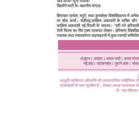
खंड काव्य- सुनो राधिका
खिलौने माटी के- बालगीत संग्रह
हिमाचल प्रदेश, मदुरै, तथा कुरुक्षेत्र विश्वविद्यालय में अनेक 
पर शोध कार्य। चंडीग़ढ़,साहित्य अकादमी के सचिव और रा
साहित्य अकादमी नई दिल्ली के सदस्य। "हरी भरे हरियाल
टेली फिल्म का गीत एवम पटकथा लेखन। हरियाणा विश्वविद्
स्नातक तथा स्नातकोत्तर पाठ्यक्रमों में कुछ रचनाएँ सम्म
अंजुमन
।
उपहार
।
काव्य चर्चा
।
काव्य संग
नई हवा
।
पाठकनामा
।
पुराने अंक
।
संक
©
अनुभूति व्यक्तिगत अभिरुचि की अव्यवसायिक साहित्यिक प
प्रकाशकों के पास सुरक्षित हैं। लेखक अथवा प्रकाशक की 
है। यह पत्रिका प