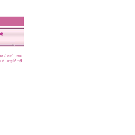
जें
ंधित लेखकों अथवा
 की अनुमति नहीं