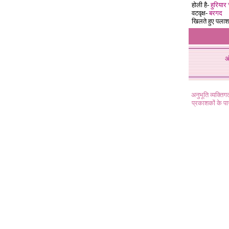
होली है-
हुरियार
वटवृक्ष-
बरगद
खिलते हुए पला
अ
अनुभूति व्यक्ति
प्रकाशकों के प