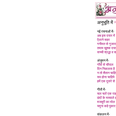
अनुभूति में
न
नई रचनाओं में-
अब इस दयार में
ऐलाने सहर
गनीमत से गुजार
तमाम ख़ुश्क दया
सच्ची श्रद्धा व स
अंजुमन में-
गाँवों से चौपाल
दिन निकलता है
न तो शैतान चाहि
रूप होना चाहिये
हमें एक दूसरे से
गीतों में-
चल चलें एक राह
छंदों के मतवाले 
मजबूरी का मोल
यमुना कहे पुकार
संकलन में-