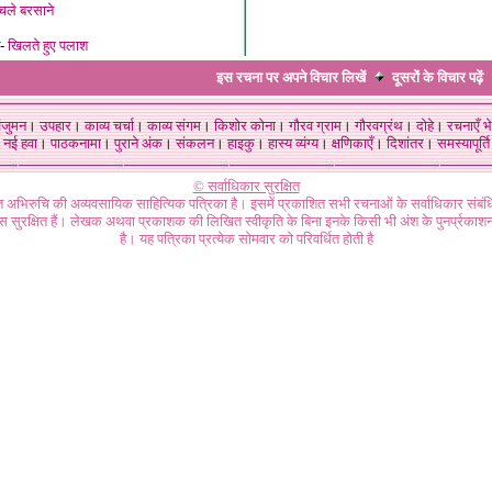
 चले बरसाने
श-
खिलते हुए पलाश
इस रचना पर अपने विचार लिखें
दूसरों के विचार
पढ़ें
ंजुमन
।
उपहार
।
काव्य चर्चा
।
काव्य संगम
।
किशोर कोना
।
गौरव ग्राम
।
गौरवग्रंथ
।
दोहे
।
रचनाएँ भे
नई हवा
।
पाठकनामा
।
पुराने अंक
।
संकलन
।
हाइकु
।
हास्य व्यंग्य
।
क्षणिकाएँ
।
दिशांतर
।
समस्यापूर्ति
© सर्वाधिकार सुरक्षित
गत अभिरुचि की अव्यवसायिक साहित्यिक पत्रिका है। इसमें प्रकाशित सभी रचनाओं के सर्वाधिकार संब
ास सुरक्षित हैं। लेखक अथवा प्रकाशक की लिखित स्वीकृति के बिना इनके किसी भी अंश के पुनर्प्रकाशन
है। यह पत्रिका प्रत्येक सोमवार को परिवर्धित होती है