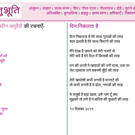
अंजुमन
।
उपहार
।
काव्य संगम
।
गीत
।
गौरव ग्राम
।
गौरवग्रंथ
।
दोहे
।
पुराने 
अभिव्यक्ति
।
कुण्डलिया
।
हाइकु
।
हास्य व्यंग्य
।
क्षणिकाएँ
।
दिशांतर
वीन चतुर्वेदी
की रचनाएँ-
दिन निकलता है
दिन निकलता है तेरे साथ गुलाबों की तरह
शाम ढलती है तेरे साथ चिरागों की तरह
ा
मैंने देखा है ज़माने को तेरी नजरों से
रों को
तेरी यादें हैं मेरे दिल में किताबों की तरह
बूरी
मन की धरती पे खयालों की उगी घास, उस पर
तेरा एहसास लगे शबनमी बूँदों की तरह
तेरी खामोशी कभी लगती है सन्नाटे सी
ये
तो कभी लगती है ये ढोल, नगाडों की तरह
`
ये तजुर्बा है बड़ा खास, इसे नाम दूँ क्या
मुझको तो लगे है ये बारिश की फुहारों की तरह
 नूतन
१२ दिसंबर २०११
हम