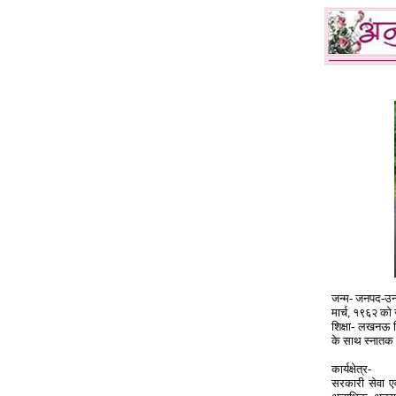
जन्म- जनपद-उन्न
मार्च, १९६२ को
शिक्षा- लखनऊ वि
के साथ स्नात
कार्यक्षेत्र-
सरकारी सेवा एव