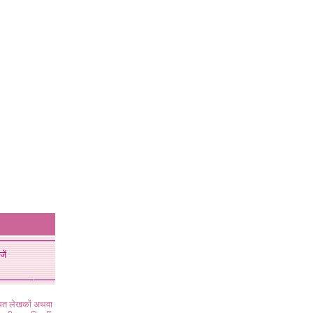
जें
ंधित लेखकों अथवा