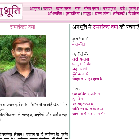
अंजुमन
।
उपहार
।
काव्य संगम
।
गीत
।
गौरव ग्राम
।
गौरवग्रंथ
।
दोहे
।
पुराने 
अभिव्यक्ति
।
कुण्डलिया
।
हाइकु
।
हास्य व्यंग्य
।
क्षणिकाएँ
।
दिशांतर
रामशंकर वर्मा
अनुभूति में
रामशंकर वर्मा
की रचनाएँ
कुंडलिया में-
माता-पिता
नए गीतों में-
अरी व्यस्तता
फागुन को भंग
बाहर आओ
बूँदों के मनके
साहब तो साहब होता है
गीतों में-
एक कविता उसके नाम
तुम बिन
यह अमृतजल है
ाव, उत्तर प्रदेश के गाँव "रानी जयदेई खेडा" में ८
सखि रंग प्रीत के डाल
 जन्म।
साथी कभी उदास न होना
श्वविद्यालय से संस्कृत, अंग्रेजी और अर्थशास्त्र
क।
ं स्वतंत्र लेखन। बचपन से ही साहित्य के प्रति