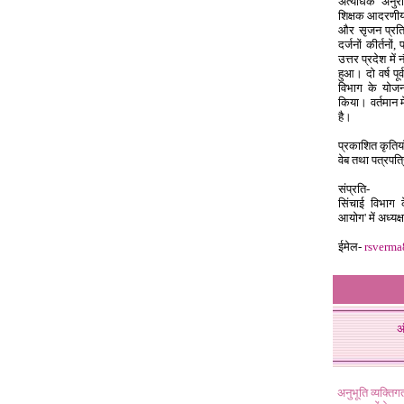
अत्यधिक अनुराग
शिक्षक आदरणीय ग
और सृजन प्रतिभ
दर्जनों कीर्तन
उत्तर प्रदेश मे
हुआ। दो वर्ष प
विभाग के योजना
किया। वर्तमान 
है।
प्रकाशित कृतिया
वेब तथा पत्रपत्
संप्रति-
सिंचाई विभाग 
आयोग' में अध्यक
ईमेल-
rsverm
अ
अनुभूति व्यक्ति