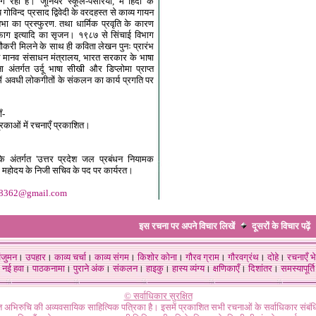
 रहा है। जूनियर स्कूल-पंसरिया, में हिंदी के
ोविन्द प्रसाद द्विवेदी के वरदहस्त से काव्य गायन
ा का प्रस्फुरण. तथा धार्मिक प्रवृति के कारण
ों, फाग इत्यादि का सृजन। १९८७ से सिंचाई विभाग
ं नौकरी मिलने के साथ ही कविता लेखन पुनः प्रारंभ
ूर्व मानव संसाधन मंत्रालय, भारत सरकार के भाषा
 अंतर्गत उर्दू भाषा सीखी और डिप्लोमा प्राप्त
में अवधी लोकगीतों के संकलन का कार्य प्रगति पर
ँ-
रिकाओं में रचनाएँ प्रकाशित।
के अंतर्गत 'उत्तर प्रदेश जल प्रबंधन नियामक
्ष महोदय के निजी सचिव के पद पर कार्यरत।
a8362@gmail.com
इस रचना पर अपने विचार लिखें
दूसरों के विचार
पढ़ें
ंजुमन
।
उपहार
।
काव्य चर्चा
।
काव्य संगम
।
किशोर कोना
।
गौरव ग्राम
।
गौरवग्रंथ
।
दोहे
।
रचनाएँ भे
नई हवा
।
पाठकनामा
।
पुराने अंक
।
संकलन
।
हाइकु
।
हास्य व्यंग्य
।
क्षणिकाएँ
।
दिशांतर
।
समस्यापूर्ति
© सर्वाधिकार सुरक्षित
गत अभिरुचि की अव्यवसायिक साहित्यिक पत्रिका है। इसमें प्रकाशित सभी रचनाओं के सर्वाधिकार संब