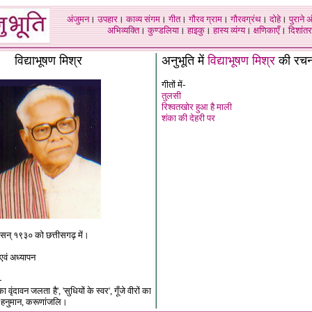
अंजुमन
।
उपहार
।
काव्य संगम
।
गीत
।
गौरव ग्राम
।
गौरवग्रंथ
।
दोहे
।
पुराने 
अभिव्यक्ति
।
कुण्डलिया
।
हाइकु
।
हास्य व्यंग्य
।
क्षणिकाएँ
।
दिशांतर
विद्याभूषण मिश्र
अनुभूति में
विद्याभूषण मिश्र
की रचना
गीतों में-
तुलसी
रिश्वतखोर हुआ है माली
शंका की देहरी पर
 सन् १९३० को छत्तीसगढ़ में।
 एवं अध्यापन
-
 वृंदावन जलता है', 'सुधियों के स्वर', गूँजे वीरों का
 हनुमान, करूणांजलि।