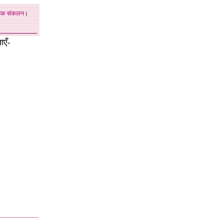
अंक
संकलन
।
एँ-