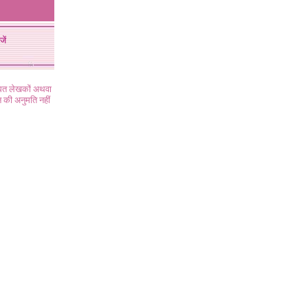
जें
ंधित लेखकों अथवा
 की अनुमति नहीं