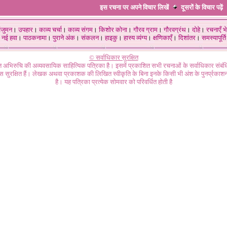
इस रचना पर अपने विचार लिखें
दूसरों के विचार
पढ़ें
ंजुमन
।
उपहार
।
काव्य चर्चा
।
काव्य संगम
।
किशोर कोना
।
गौरव ग्राम
।
गौरवग्रंथ
।
दोहे
।
रचनाएँ भे
नई हवा
।
पाठकनामा
।
पुराने अंक
।
संकलन
।
हाइकु
।
हास्य व्यंग्य
।
क्षणिकाएँ
।
दिशांतर
।
समस्यापूर्ति
© सर्वाधिकार सुरक्षित
गत अभिरुचि की अव्यवसायिक साहित्यिक पत्रिका है। इसमें प्रकाशित सभी रचनाओं के सर्वाधिकार संब
ास सुरक्षित हैं। लेखक अथवा प्रकाशक की लिखित स्वीकृति के बिना इनके किसी भी अंश के पुनर्प्रकाशन
है। यह पत्रिका प्रत्येक सोमवार को परिवर्धित होती है