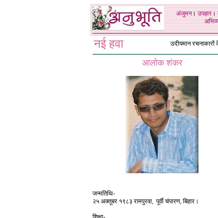
अंजुमन
।
उपहार
।
अभिव्य
नई हवा
उदीयमान रचनाकारों क
आलोक शंकर
जन्मतिथि-
२५ अक्तूबर १९८३ रामपुरवा, पूर्वी चंपारण, बिहार।
शिक्षा-