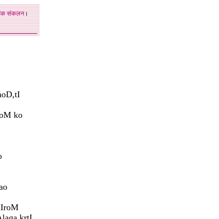
अंक
संकलन
।
aoD,tI
aoM ko
o
ao
kIroM
laga krtI