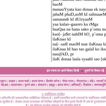
haoM
manauYyata kao donaa ek nay
jahaM phaD,aoM kI saImaae
samaundr kI dUiryaaM
yaa kalao–gaaoro ka rMga
baaQaa na bana sako p`oma 
kao[- ja$rt nahIM hO¸ p`oma p
ilaKnao kI
na[- sadI maoM mat ilaKnaa k
ilaKnaa hI hao tao galaI ko iks
nau@kD, pr
ilaK donaa laala syaahI sao [n
इस रचना पर अपने विचार लिखें
दूसरों के विचार
पढ़ें
ंजुमन
।
उपहार
।
काव्य चर्चा
।
काव्य संगम
।
किशोर कोना
।
गौरव ग्राम
।
गौरवग्रंथ
।
दोहे
।
रचनाएँ भे
नई हवा
।
पाठकनामा
।
पुराने अंक
।
संकलन
।
हाइकु
।
हास्य व्यंग्य
।
क्षणिकाएँ
।
दिशांतर
।
समस्यापूर्ति
© सर्वाधिकार सुरक्षित
गत अभिरुचि की अव्यवसायिक साहित्यिक पत्रिका है। इसमें प्रकाशित सभी रचनाओं के सर्वाधिकार संब
ास सुरक्षित हैं। लेखक अथवा प्रकाशक की लिखित स्वीकृति के बिना इनके किसी भी अंश के पुनर्प्रकाशन
है। यह पत्रिका प्रत्येक सोमवार को परिवर्धित होती है