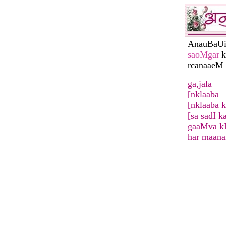
AnauBaU
saoMgar
k
rcanaae
ga,jala
[nklaaba
[nklaaba 
[sa sadI k
gaaMva kI
har maan