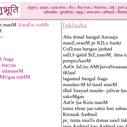
अंजुमन
।
उपहार
।
काव्य संगम
।
गीत
।
गौरव ग्राम
।
गौरवग्रंथ
।
दोहे
।
पुराने 
अभिव्यक्ति
।
कुण्डलिया
।
हाइकु
।
हास्य व्यंग्य
।
क्षणिकाएँ
।
दिशांतर
it maoM
AinaÉw isaMh
[nklaaba
I
M—
Aba donaI haogaI Aavaaja
mauZ,oraoM pr KD,o haokr
CoD,naa haogaa jaohad
saD,I–galaI $iZ,yaaoM¸ dma t
kI Aaga
prmpraAaoM
a baccaa
AaOr JaUzo AMQaivaSvaasa
 lalanaaeM
iKlaaf
aMUgaa nahIM
lagaanaI haogaI Aaga
maudao-M kI bastI maoM
tBaI Saayad maudo- jaIivat ha
sakoMgao
AaOr ]sa Kola maoM
tuma zhrae jaa sakto hao sabas
Ktrnaak AadmaI
pr¸ tuma imaTa donaa saarI la
jaao AadmaI kao AadmaI sao A