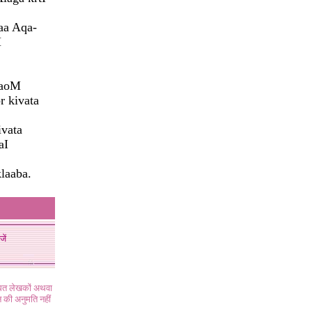
aa Aqa-
M
maoM
r kivata
ivata
aI
klaaba.
जें
ंधित लेखकों अथवा
 की अनुमति नहीं