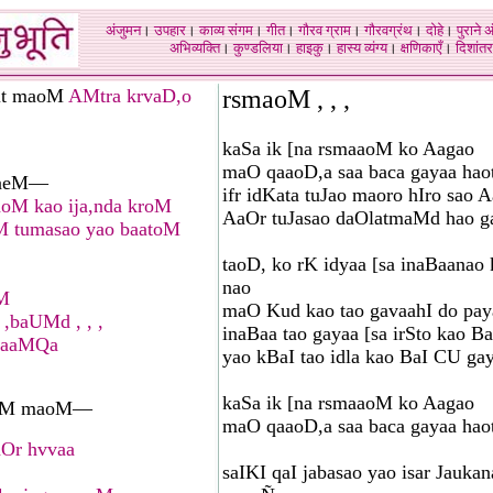
अंजुमन
।
उपहार
।
काव्य संगम
।
गीत
।
गौरव ग्राम
।
गौरवग्रंथ
।
दोहे
।
पुराने 
अभिव्यक्ति
।
कुण्डलिया
।
हाइकु
।
हास्य व्यंग्य
।
क्षणिकाएँ
।
दिशांतर
it maoM
AMtra krvaD,o
rsmaoM , , ,
kaSa ik [na rsmaaoM ko Aagao
maO qaaoD,a saa baca gayaa hao
ataeM—
ifr idKata tuJao maoro hIro sao
aoM kao ija,nda kroM
AaOr tuJasao daOlatmaMd hao g
M tumasao yao baatoM
taoD, ko rK idyaa [sa inaBaanao 
nao
M
maO Kud kao tao gavaahI do pay
 ,baUMd , , ,
inaBaa tao gayaa [sa irSto kao Ba
baaMQa
yao kBaI tao idla kao BaI CU ga
kaSa ik [na rsmaaoM ko Aagao
aoM maoM—
maO qaaoD,a saa baca gayaa hao
Or hvvaa
saIKI qaI jabasao yao isar Jaukan