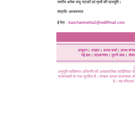
स्तरीय अनेक लघु नाटकों एवं नृत्यों की प्रस्तुति।
संप्रति- अध्ययनरत
ई मेल :
kanchanmehta1@rediffmail.com
अंजुमन
।
उपहार
।
काव्य चर्चा
।
काव्य संग
नई हवा
।
पाठकनामा
।
पुराने अंक
।
संक
©
अनुभूति व्यक्तिगत अभिरुचि की अव्यवसायिक साहित्यिक प
प्रकाशकों के पास सुरक्षित हैं। लेखक अथवा प्रकाशक की 
है। यह पत्रिका प