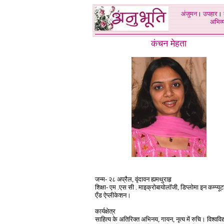
अंजुमन
।
उपहार
।
अभिव्य
कंचन मेहता
जन्म- २८ अप्रैल, वृंदावन ह्यमथुराहृ
शिक्षा- एम .एस सी . माइक्रोबायोलॉजी, डिप्लोमा इन कम्प्यू
एँड ऐप्लीकेशन।
कार्यक्षेत्र
साहित्य के अतिरिक्त अभिनय, गायन, नृत्य में रुचि। विश्वविद