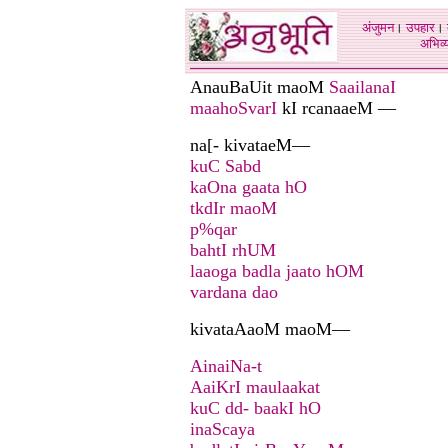
अंजुमन
।
उपहार
।
अभिव्य
AnauBaUit maoM
SaailanaI
maahoSvarI
kI rcanaaeM —
na[- kivataeM—
kuC Sabd
kaOna gaata hO
tkdIr maoM
p%qar
bahtI rhUM
laaoga badla jaato hOM
vardana dao
kivataAaoM maoM—
AinaiNa-t
AaiKrI maulaakat
kuC dd- baakI hO
inaScaya