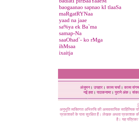
badlatI pirBaaYaaeM
baogaanao sapnao kI tlaaSa
maRgatRYNaa
yaad na jaae
sa%ya ek Ba`ma
samap-Na
saaOhad`- ko rMga
ihMsaa
ixaitja
अंजुमन
।
उपहार
।
काव्य चर्चा
।
काव्य संग
नई हवा
।
पाठकनामा
।
पुराने अंक
।
संक
©
अनुभूति व्यक्तिगत अभिरुचि की अव्यवसायिक साहित्यिक प
प्रकाशकों के पास सुरक्षित हैं। लेखक अथवा प्रकाशक की 
है। यह पत्रिका प