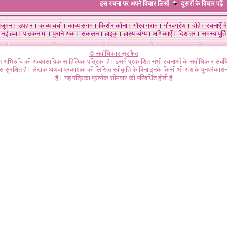
इस रचना पर अपने विचार लिखें
दूसरों के विचार
पढ़ें
ंजुमन
।
उपहार
।
काव्य चर्चा
।
काव्य संगम
।
किशोर कोना
।
गौरव ग्राम
।
गौरवग्रंथ
।
दोहे
।
रचनाएँ भे
नई हवा
।
पाठकनामा
।
पुराने अंक
।
संकलन
।
हाइकु
।
हास्य व्यंग्य
।
क्षणिकाएँ
।
दिशांतर
।
समस्यापूर्ति
© सर्वाधिकार सुरक्षित
गत अभिरुचि की अव्यवसायिक साहित्यिक पत्रिका है। इसमें प्रकाशित सभी रचनाओं के सर्वाधिकार संब
ास सुरक्षित हैं। लेखक अथवा प्रकाशक की लिखित स्वीकृति के बिना इनके किसी भी अंश के पुनर्प्रकाशन
है। यह पत्रिका प्रत्येक सोमवार को परिवर्धित होती है