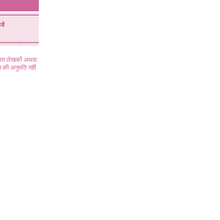
जें
ंधित लेखकों अथवा
 की अनुमति नहीं