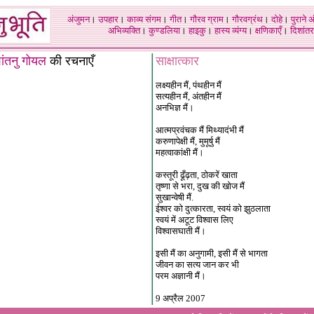
अंजुमन
।
उपहार
।
काव्य संगम
।
गीत
।
गौरव ग्राम
।
गौरवग्रंथ
।
दोहे
।
पुराने 
अभिव्यक्ति
।
कुण्डलिया
।
हाइकु
।
हास्य व्यंग्य
।
क्षणिकाएँ
।
दिशांतर
ांतनु गोयल
की रचनाएँ
साक्षात्कार
लक्ष्यहीन मैं, पंथहीन मैं
सत्यहीन मैं, अंतहीन मैं
अनभिज्ञ मैं।
आत्मप्रवंचक मैं मिथ्यादंभी मैं
करुणापेक्षी मैं, मुमूर्षु मैं
महत्वाकांक्षी मैं।
कस्तूरी ढूँढ़ता, ठोकरें खाता
तृष्णा से भरा, दुख की खोज मैं
सुखान्वेषी मैं.
ईश्वर को दुत्कारता, स्वयं को झुठलाता
स्वयं में अटूट विश्वास लिए
विश्वासघाती मैं।
इसी मैं का अनुगामी, इसी मैं से भागता
जीवन का सत्य जान कर भी
परम अज्ञानी मैं।
9
अप्रैल
2007