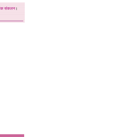
अंक
संकलन
।