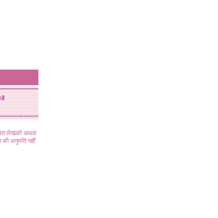
जें
ंधित लेखकों अथवा
 की अनुमति नहीं