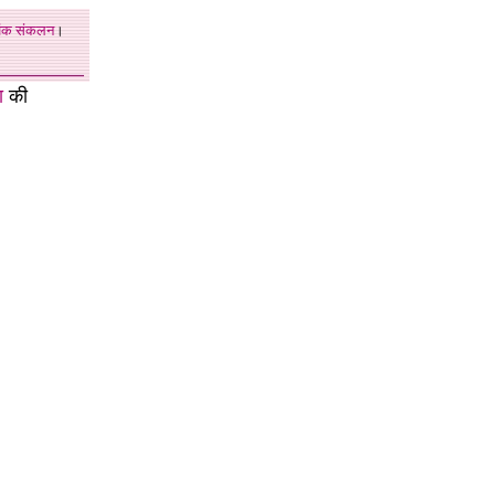
अंक
संकलन
।
ा
की