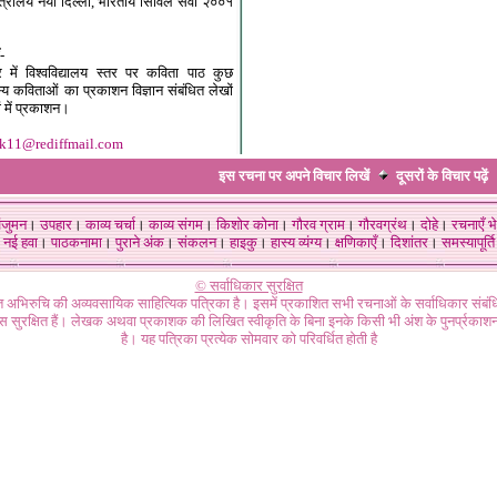
ंत्रालय नयी दिल्ली, भारतीय सिविल सेवा २००१
-
त्र में विश्वविद्यालय स्तर पर कविता पाठ कुछ
स्य कविताओं का प्रकाशन विज्ञान संबंधित लेखों
ं में प्रकाशन।
2k11@rediffmail.com
इस रचना पर अपने विचार लिखें
दूसरों के विचार
पढ़ें
ंजुमन
।
उपहार
।
काव्य चर्चा
।
काव्य संगम
।
किशोर कोना
।
गौरव ग्राम
।
गौरवग्रंथ
।
दोहे
।
रचनाएँ भे
नई हवा
।
पाठकनामा
।
पुराने अंक
।
संकलन
।
हाइकु
।
हास्य व्यंग्य
।
क्षणिकाएँ
।
दिशांतर
।
समस्यापूर्ति
© सर्वाधिकार सुरक्षित
गत अभिरुचि की अव्यवसायिक साहित्यिक पत्रिका है। इसमें प्रकाशित सभी रचनाओं के सर्वाधिकार संब
ास सुरक्षित हैं। लेखक अथवा प्रकाशक की लिखित स्वीकृति के बिना इनके किसी भी अंश के पुनर्प्रकाशन
है। यह पत्रिका प्रत्येक सोमवार को परिवर्धित होती है