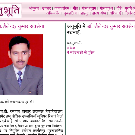
अंजुमन
।
उपहार
।
काव्य संगम
।
गीत
।
गौरव ग्राम
।
गौरवग्रंथ
।
दोहे
।
पुराने 
अभिव्यक्ति
।
कुण्डलिया
।
हाइकु
।
हास्य व्यंग्य
।
क्षणिकाएँ
।
दिशांतर
ा.शैलेन्द्र कुमार सक्सेना
अनुभूति में
डॉ. शैलेन्द्र कुमार सक्सेन
रचनाएँ-
छंदमुक्त में-
पथिक
मैं संवेदनाओं से पूरित
१९७८ को लखनऊ उ.प्र. में।
च.डी. रसायन शास्त्र लखनऊ विश्वविद्यालय,
मेंट इग्नू शैक्षिक उपलब्धियाँ जूनियर रिसर्च फेलो
 एवं आई .सी .ए .आर उच्चतर शिक्षा सेवा आयोग
पद पर चयनित इंडियन आयल द्वारा गुणवत्ता नियंत्रण
पर नियुक्ति वर्तमान कार्यक्षेत्र प्रशासनिक