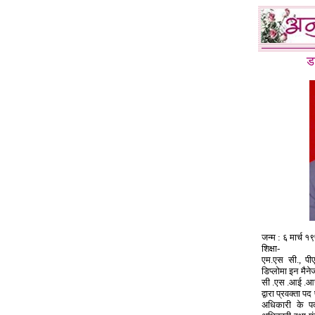
ड
जन्म : ६ मार्च 
शिक्षा-
एम.एस सी., पीए
डिप्लोमा इन मैनेज
सी .एस .आई .आर
द्वारा प्रवक्ता 
अधिकारी के पद 