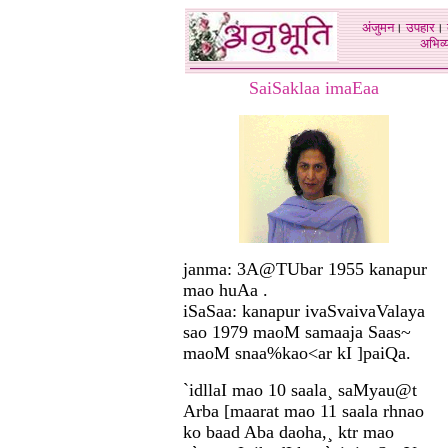
अंजुमन
।
उपहार
।
अभिव्य
SaiSaklaa imaEaa
janma: 3A@TUbar 1955 kanapur
mao huAa .
iSaSaa: kanapur ivaSvaivaValaya
sao 1979 maoM samaaja Saas~
maoM snaa%kao<ar kI ]paiQa.
`idllaI mao 10 saala¸ saMyau@t
Arba [maarat mao 11 saala rhnao
ko baad Aba daoha,¸ ktr mao