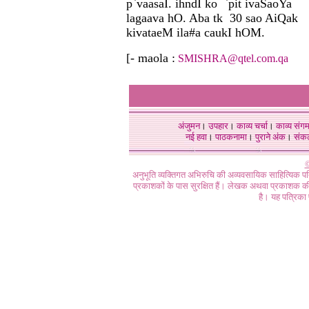
p`vaasaI. ihndI ko `pit ivaSaoYa
lagaava hO. Aba tk 30 sao AiQak
kivataeM ila#a caukI hOM.
[- maola :
SMISHRA@qtel.com.qa
अंजुमन
।
उपहार
।
काव्य चर्चा
।
काव्य संग
नई हवा
।
पाठकनामा
।
पुराने अंक
।
संक
©
अनुभूति व्यक्तिगत अभिरुचि की अव्यवसायिक साहित्यिक प
प्रकाशकों के पास सुरक्षित हैं। लेखक अथवा प्रकाशक की 
है। यह पत्रिका प