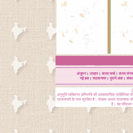
अंजुमन
।
उपहार
।
काव्य चर्चा
।
काव्य संग
नई हवा
।
पाठकनामा
।
पुराने अंक
।
संक
©
अनुभूति व्यक्तिगत अभिरुचि की अव्यवसायिक साहित्यिक प
प्रकाशकों के पास सुरक्षित हैं। लेखक अथवा प्रकाशक की 
है। यह पत्रिका प