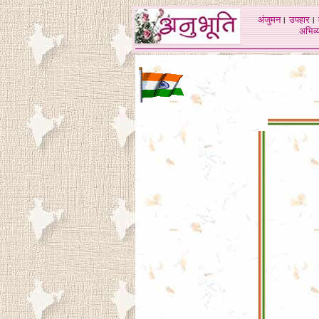
अंजुमन
।
उपहार
।
अभिव्य