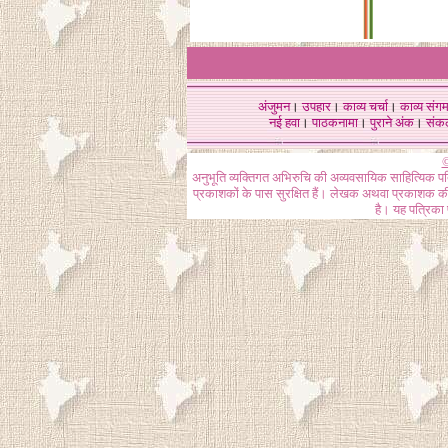
अंजुमन
।
उपहार
।
काव्य चर्चा
।
काव्य संग
नई हवा
।
पाठकनामा
।
पुराने अंक
।
संक
©
अनुभूति व्यक्तिगत अभिरुचि की अव्यवसायिक साहित्यिक प
प्रकाशकों के पास सुरक्षित हैं। लेखक अथवा प्रकाशक की 
है। यह पत्रिका प