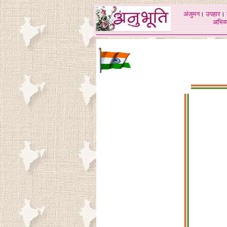
अंजुमन
।
उपहार
।
अभिव्य