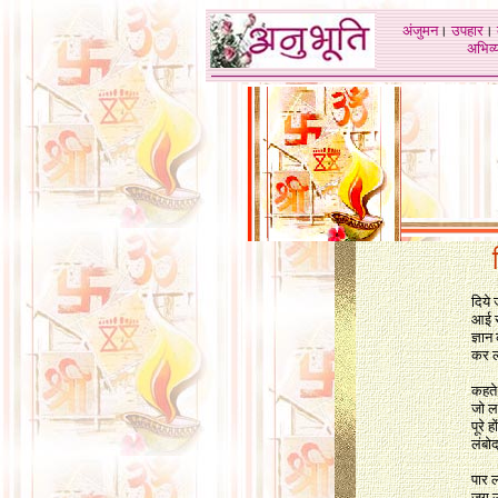
अंजुमन
।
उपहार
।
अभिव्य
दिये
आई स
ज्ञान
कर ल
कहते 
जो लक
पूरे ह
लंबो
पार ल
जग उ