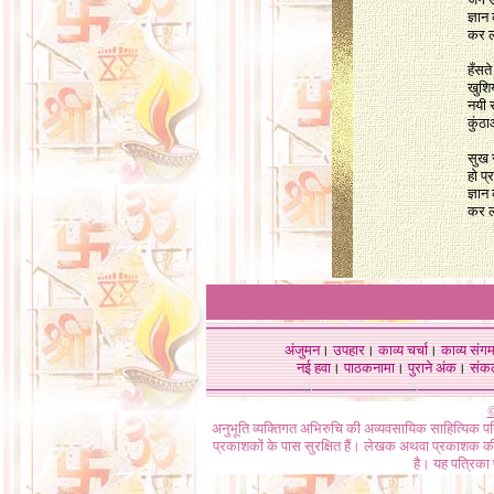
ज्ञान
कर ल
हँसते
खुशिय
नयी र
कुंठ
सुख स
हो प
ज्ञान
कर ल
अंजुमन
।
उपहार
।
काव्य चर्चा
।
काव्य संग
नई हवा
।
पाठकनामा
।
पुराने अंक
।
संक
©
अनुभूति व्यक्तिगत अभिरुचि की अव्यवसायिक साहित्यिक प
प्रकाशकों के पास सुरक्षित हैं। लेखक अथवा प्रकाशक की 
है। यह पत्रिका प