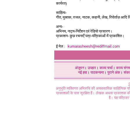
कार्यरत)
साहित्य-
गीत, मुक्तक, ग़जल, नाटक, कहानी, लेख, रिपोर्ताज़ आदि व
अन्य-
अभिनय, नाट्य-निर्देशन एवं रेडियो प्रसारण।
प्रकाशन- कुछ रचनाएँ पत्र-पत्रिकाओं में प्रकाशित।
ई मेल :
kumarasheesh@rediffmail.com
अंजुमन
।
उपहार
।
काव्य चर्चा
।
काव्य संग
नई हवा
।
पाठकनामा
।
पुराने अंक
।
संक
©
अनुभूति व्यक्तिगत अभिरुचि की अव्यवसायिक साहित्यिक प
प्रकाशकों के पास सुरक्षित हैं। लेखक अथवा प्रकाशक की 
है। यह पत्रिका प