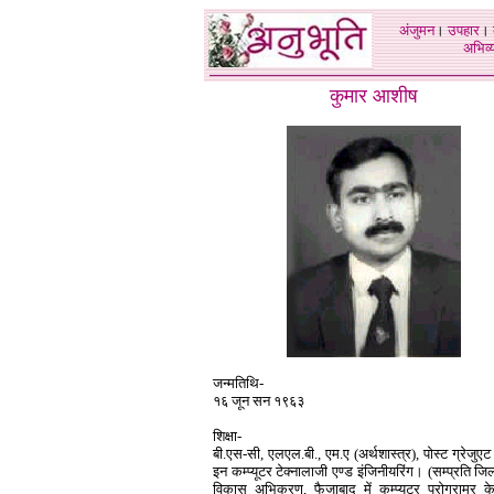
अंजुमन
।
उपहार
।
अभिव्य
कुमार आशीष
जन्मतिथि-
१६ जून सन १९६३
शिक्षा-
बी.एस-सी, एलएल.बी., एम.ए (अर्थशास्त्र), पोस्ट ग्रेजुएट 
इन कम्प्यूटर टेक्नालाजी एण्ड इंजिनीयरिंग। (सम्प्रति जिल
विकास अभिकरण, फैजाबाद में कम्प्यूटर प्रोग्रामर के