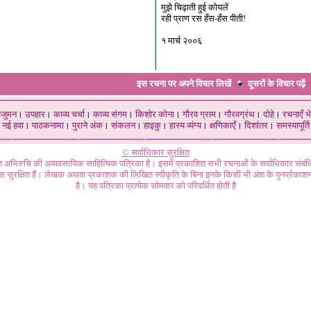
मुझे चिढ़ाती हुई कोयलें
रही प्राण रस हँस-हँस पीती!
१ मार्च २००६
इस रचना पर अपने विचार लिखें
दूसरों के विचार
पढ़ें
ंजुमन
।
उपहार
।
काव्य चर्चा
।
काव्य संगम
।
किशोर कोना
।
गौरव ग्राम
।
गौरवग्रंथ
।
दोहे
।
रचनाएँ भे
नई हवा
।
पाठकनामा
।
पुराने अंक
।
संकलन
।
हाइकु
।
हास्य व्यंग्य
।
क्षणिकाएँ
।
दिशांतर
।
समस्यापूर्ति
© सर्वाधिकार सुरक्षित
गत अभिरुचि की अव्यवसायिक साहित्यिक पत्रिका है। इसमें प्रकाशित सभी रचनाओं के सर्वाधिकार संब
ास सुरक्षित हैं। लेखक अथवा प्रकाशक की लिखित स्वीकृति के बिना इनके किसी भी अंश के पुनर्प्रकाशन
है। यह पत्रिका प्रत्येक सोमवार को परिवर्धित होती है