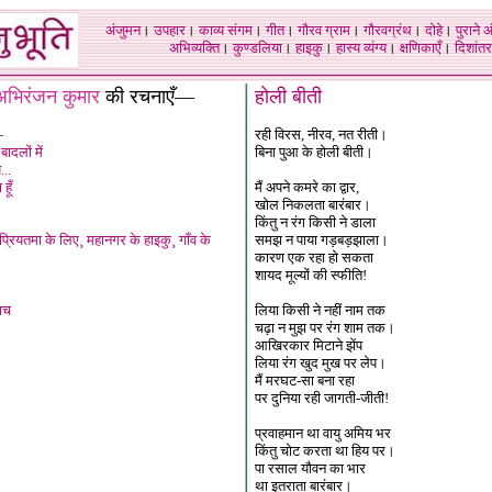
अंजुमन
।
उपहार
।
काव्य संगम
।
गीत
।
गौरव ग्राम
।
गौरवग्रंथ
।
दोहे
।
पुराने 
अभिव्यक्ति
।
कुण्डलिया
।
हाइकु
।
हास्य व्यंग्य
।
क्षणिकाएँ
।
दिशांतर
अभिरंजन कुमार
की रचनाएँ—
होली बीती
—
रही विरस, नीरव, नत रीती।
बादलों में
बिना पुआ के होली बीती।
...
हूँ
मैं अपने कमरे का द्वार,
खोल निकलता बारंबार।
किंतु न रंग किसी ने डाला
 प्रियतमा के लिए¸ महानगर के हाइकु¸ गाँव के
समझ न पाया गड़बड़झाला।
कारण एक रहा हो सकता
शायद मूल्यों की स्फीति!
नाच
लिया किसी ने नहीं नाम तक
चढ़ा न मुझ पर रंग शाम तक।
आखिरकार मिटाने झेंप
लिया रंग खुद मुख पर लेप।
मैं मरघट-सा बना रहा
पर दुनिया रही जागती-जीती!
प्रवाहमान था वायु अमिय भर
किंतु चोट करता था हिय पर।
पा रसाल यौवन का भार
था इतराता बारंबार।