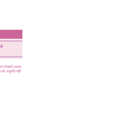
जें
ंधित लेखकों अथवा
 की अनुमति नहीं