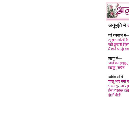
अनुभूति में
नई रचनाओं में
तुम्हारी आँखों के 
बातें तुम्हारी प्रिये
मैं अनोखा हो गया 
हाइकु में—
जाड़े का हाइकु¸
हाइकु¸ संदेश
कविताओं में—
चालू आरे नंगा 
भस्मासुर जा रहा
हँसो गीतिक हँसो
होली बीती