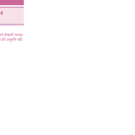
जें
ंधित लेखकों अथवा
 की अनुमति नहीं