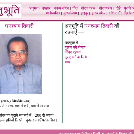
अंजुमन
।
उपहार
।
काव्य संगम
।
गीत
।
गौरव ग्राम
।
गौरवग्रंथ
।
दोहे
।
पुराने 
अभिव्यक्ति
।
कुण्डलिया
।
हाइकु
।
हास्य व्यंग्य
।
क्षणिकाएँ
।
दिशांतर
घनश्याम
तिवारी
अनुभूति में
घनश्याम तिवारी
की
रचनाएँ —
छंदमुक्त में—
गुलाब की रौनक
जीवन रहस्य
मुस्कुराने के लिये
शब्द
. (आन्ध्र विश्वविद्यालय)
६८ से १९७८ तक नौकरी, बाद में स्वयं का
स्थाके पुराने सदस्यों में। 200 से ज्यादा
ुछ कहानियाँ लिखी। कुछ रचनाएँ प्रकाशित।