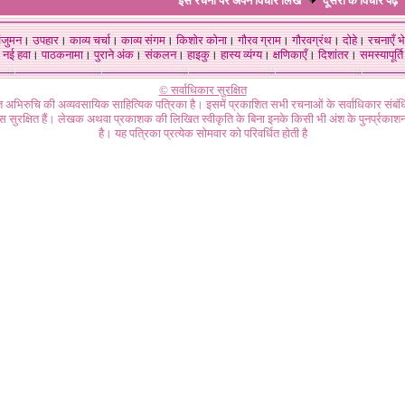
इस रचना पर अपने विचार लिखें
दूसरों के विचार
पढ़ें
ंजुमन
।
उपहार
।
काव्य चर्चा
।
काव्य संगम
।
किशोर कोना
।
गौरव ग्राम
।
गौरवग्रंथ
।
दोहे
।
रचनाएँ भे
नई हवा
।
पाठकनामा
।
पुराने अंक
।
संकलन
।
हाइकु
।
हास्य व्यंग्य
।
क्षणिकाएँ
।
दिशांतर
।
समस्यापूर्ति
© सर्वाधिकार सुरक्षित
गत अभिरुचि की अव्यवसायिक साहित्यिक पत्रिका है। इसमें प्रकाशित सभी रचनाओं के सर्वाधिकार संब
ास सुरक्षित हैं। लेखक अथवा प्रकाशक की लिखित स्वीकृति के बिना इनके किसी भी अंश के पुनर्प्रकाशन
है। यह पत्रिका प्रत्येक सोमवार को परिवर्धित होती है