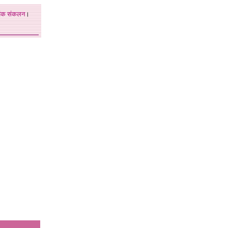
अंक
संकलन
।