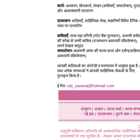
कार्यः
अध्यापन, शोधकार्य, लेखन (कविताएँ, समालोचन), दूरद
और आकाशवाणी प्रसारण
प्रकाशनः
कविताएँ, साहित्यिक लेख, कहानियाँ विविध दैनिक
जाल पर प्रसारित
कविताएँ-
माया महा ठगिनी (स्टेट बैंक पुरस्कार), अजन्मी कवि
की कोख से जन्मी कविता (राजस्थान अकादमी पब्लिकेशन),
सपने देखता समुद्र
समालोचनः
बालमणी अम्मा की काव्य कला और दर्शन(साहित्य
अकादमी पब्लिकेशन)
आपकी कविताओं का अंग्रेज़ी व मलायलम में अनुवाद हुआ है
तथा अनेक संस्थाओं ने आपकी साहित्यिक सेवाओं के लिए
पुरस्कृत किया है।
ई मेल-
rati_saxena@hotmail.com
अंजुमन
।
उपहार
।
काव्य चर्चा
।
काव्य संग
नई हवा
।
पाठकनामा
।
पुराने अंक
।
संक
©
अनुभूति व्यक्तिगत अभिरुचि की अव्यवसायिक साहित्यिक प
प्रकाशकों के पास सुरक्षित हैं। लेखक अथवा प्रकाशक की 