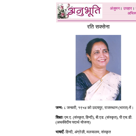
अंजुमन
।
उपहार
।
अभिव्य
रति सक्सेना
जन्म
:
८ जनवरी, १९५४ को उदयपुर, राजस्थान (भारत) में।
शिक्षाः
एम.ए. (संस्कृत, हिन्दी), बी.एड. (संस्कृत), पी एच.डी.
(अथर्ववेदीय पदार्थ योजना)
भाषाएँ
- हिन्दी, अंग्रेज़ी, मलयालम, संस्कृत