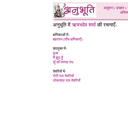
अंजुमन
।
उपहार
।
अभिव्य
अनुभूति में
ऋषभदेव शर्मा
की रचनाएँ-
क्षणिकाओं में-
बहरापन (पाँच क्षणिकाएँ)
छंदमुक्त में-
दुआ
मैं झूठ हूँ
सूँ साँ माणस गंध
तेवरियों में-
रोटी दस तेवरिया
लोकतंत्र दस तेवरियाँ