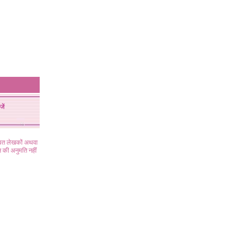
जें
ंधित लेखकों अथवा
 की अनुमति नहीं