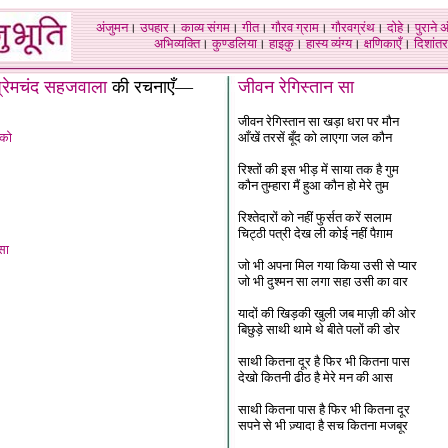
अंजुमन
।
उपहार
।
काव्य संगम
।
गीत
।
गौरव ग्राम
।
गौरवग्रंथ
।
दोहे
।
पुराने 
अभिव्यक्ति
।
कुण्डलिया
।
हाइकु
।
हास्य व्यंग्य
।
क्षणिकाएँ
।
दिशांतर
प्रेमचंद सहजवाला
की रचनाएँ
—
जीवन रेगिस्तान सा
जीवन रेगिस्तान सा खड़ा धरा पर मौन
 को
आँखें तरसें बूँद को लाएगा जल कौन
रिश्तों की इस भीड़ में साया तक है गुम
कौन तुम्हारा मैं हुआ कौन हो मेरे तुम
रिश्तेदारों को नहीं फुर्सत करें सलाम
चिट्ठी पत्री देख ली कोई नहीं पैग़ाम
सा
जो भी अपना मिल गया किया उसी से प्यार
जो भी दुश्मन सा लगा सहा उसी का वार
यादों की खिड़की खुली जब माज़ी की ओर
बिछुड़े साथी थामे थे बीते पलों की डोर
साथी कितना दूर है फिर भी कितना पास
देखो कितनी ढीठ है मेरे मन की आस
साथी कितना पास है फिर भी कितना दूर
सपने से भी ज़्यादा है सच कितना मजबूर