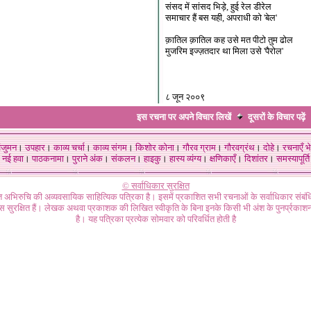
संसद में सांसद भिड़े, हुई रेल डीरेल
समाचार हैं बस यही, अपराधी को 'बेल'
क़ातिल क़ातिल कह उसे मत पीटो तुम ढोल
मुजरिम इज्ज़तदार था मिला उसे 'पैरोल'
८ जून २००९
इस रचना पर अपने विचार लिखें
दूसरों के विचार
पढ़ें
ंजुमन
।
उपहार
।
काव्य चर्चा
।
काव्य संगम
।
किशोर कोना
।
गौरव ग्राम
।
गौरवग्रंथ
।
दोहे
।
रचनाएँ भे
नई हवा
।
पाठकनामा
।
पुराने अंक
।
संकलन
।
हाइकु
।
हास्य व्यंग्य
।
क्षणिकाएँ
।
दिशांतर
।
समस्यापूर्ति
© सर्वाधिकार सुरक्षित
गत अभिरुचि की अव्यवसायिक साहित्यिक पत्रिका है। इसमें प्रकाशित सभी रचनाओं के सर्वाधिकार संब
ास सुरक्षित हैं। लेखक अथवा प्रकाशक की लिखित स्वीकृति के बिना इनके किसी भी अंश के पुनर्प्रकाशन
है। यह पत्रिका प्रत्येक सोमवार को परिवर्धित होती है