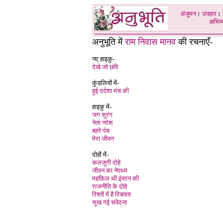
अंजुमन
।
उपहार
।
अभिव्य
अनुभूति में
राम निवास मानव
की रचनाएँ-
नए हाइकु-
देखे जो छवि
कुंडलियों में-
हुई दर्दशा मंच की
हाइकु में-
जग सुरंग
नेता नरेश
बहरे पंच
मेरा जीवन
दोहों में-
कलजुगी दोहे
जीवन का नेपथ्य
महफ़िल थी इंसान की
राजनीति के दोहे
रिश्तों में है रिक्तता
सूख गई संवेदना