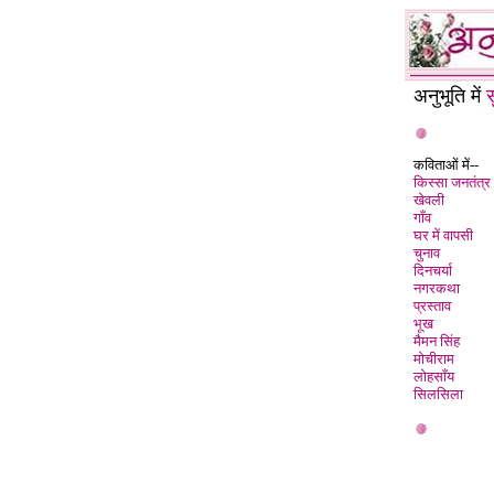
अनुभूति में
स
कविताओं में--
किस्सा जनतंत्र
खेवली
गाँव
घर में वापसी
चुनाव
दिनचर्या
नगरकथा
प्रस्ताव
भूख
मैमन सिंह
मोचीराम
लोहसाँय
सिलसिला