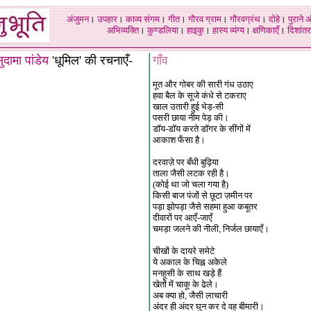
अंजुमन
।
उपहार
।
काव्य संगम
।
गीत
।
गौरव ग्राम
।
गौरवग्रंथ
।
दोहे
।
पुराने 
अभिव्यक्ति
।
कुण्डलिया
।
हाइकु
।
हास्य व्यंग्य
।
क्षणिकाएँ
।
दिशांतर
ुदामा पांडेय
'धूमिल' की रचनाएँ-
गाँव
मूत और गोबर की सारी गंध उठाए
हवा बैल के सूजे कंधे से टकराए
खाल उतारी हुई भेड़-सी
पसरी छाया नीम पेड़ की।
डॉय-डॉय करते डॉगर के सींगों में
आकाश फँसा है।
दरवाज़े पर बँधी बुढ़िया
ताला जैसी लटक रही है।
(कोई था जो चला गया है)
किसी बाज पंजों से छूटा ज़मीन पर
पड़ा झोपड़ा जैसे सहमा हुआ कबूतर
दीवारों पर आएँ-जाएँ
चमड़ा जलने की नीली, निर्जल छायाएँ।
चीखों के दायरे समेटे
ये अकाल के चिह्न अकेले
मनहूसी के साथ खड़े हैं
खेतों में चाकू के ढेले।
अब क्या हो, जैसी लाचारी
अंदर ही अंदर घुन कर दे वह बीमारी।