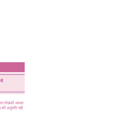
जें
ंधित लेखकों अथवा
 की अनुमति नहीं