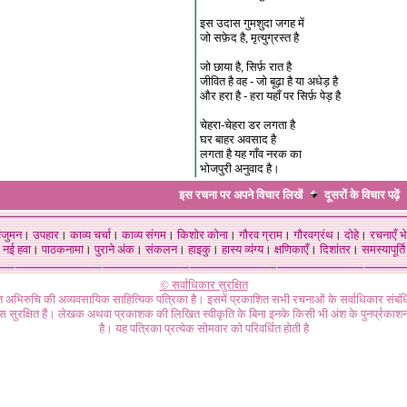
इस उदास गुमशुदा जगह में
जो सफ़ेद है, मृत्युग्रस्त है
जो छाया है, सिर्फ़ रात है
जीवित है वह - जो बूढ़ा है या अधेड़ है
और हरा है - हरा यहाँ पर सिर्फ़ पेड़ है
चेहरा-चेहरा डर लगता है
घर बाहर अवसाद है
लगता है यह गाँव नरक का
भोजपुरी अनुवाद है।
इस रचना पर अपने विचार लिखें
दूसरों के विचार
पढ़ें
ंजुमन
।
उपहार
।
काव्य चर्चा
।
काव्य संगम
।
किशोर कोना
।
गौरव ग्राम
।
गौरवग्रंथ
।
दोहे
।
रचनाएँ भे
नई हवा
।
पाठकनामा
।
पुराने अंक
।
संकलन
।
हाइकु
।
हास्य व्यंग्य
।
क्षणिकाएँ
।
दिशांतर
।
समस्यापूर्ति
© सर्वाधिकार सुरक्षित
गत अभिरुचि की अव्यवसायिक साहित्यिक पत्रिका है। इसमें प्रकाशित सभी रचनाओं के सर्वाधिकार संब
ास सुरक्षित हैं। लेखक अथवा प्रकाशक की लिखित स्वीकृति के बिना इनके किसी भी अंश के पुनर्प्रकाशन
है। यह पत्रिका प्रत्येक सोमवार को परिवर्धित होती है