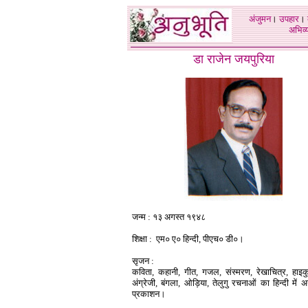
अंजुमन
।
उपहार
।
अभिव्य
डा राजेन जयपुरिया
जन्म : १३ अगस्त १९४८
शिक्षा : एम० ए० हिन्दी, पीएच० डी०।
सृजन :
कविता, कहानी, गीत, गजल, संस्मरण, रेखाचित्र, हा
अंग्रेजी, बंगला, ओड़िया, तेलुगु रचनाओं का हिन्दी में अ
प्रकाशन।