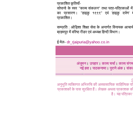
प्रकाशित कृतियाँ-
सोपानो के स्वर "काव्य संकलन" तथा पत्र-पत्रिकाओं मे
का प्रसारण। "हाइकु १९९९" एवं 'हाइकु दर्पण' मे
प्रकाशित।
सम्प्रति : ओड़िशा शिक्षा सेवा के अन्तर्गत विनायक आचार
ब्रहमपुर में वरिष्ठ रीडर एवं अध्यक्ष हिन्दी विभाग।
ई मेल-
dr_rjaipuria@yahoo.co.in
अंजुमन
।
उपहार
।
काव्य चर्चा
।
काव्य संग
नई हवा
।
पाठकनामा
।
पुराने अंक
।
संक
©
अनुभूति व्यक्तिगत अभिरुचि की अव्यवसायिक साहित्यिक प
प्रकाशकों के पास सुरक्षित हैं। लेखक अथवा प्रकाशक की 
है। यह पत्रिका प