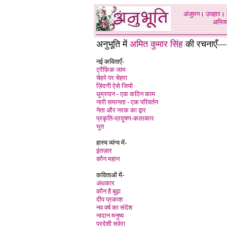
अंजुमन
।
उपहार
।
अभिव्य
अनुभूति में
अमित कुमार सिंह
की रचनाएँ—
नई कविताएँ-
ट्रैफ़िक जाम
चेहरे पर चेहरा
ज़िंदगी ऐसे जियो
धूम्रपान - एक कठिन काम
नारी समानता - एक परिवर्तन
नेता और नरक का द्वार
प्रकृति-प्रदूषण-कलाकार
भूत
हास्य व्यंग्य में-
इंतज़ार
कौन महान
कविताओं में-
अंधकार
कौन है बूढ़ा
दीप प्रकाश‌
नव वर्ष का संदेश
नादान मनुष्य
परदेशी सवेरा