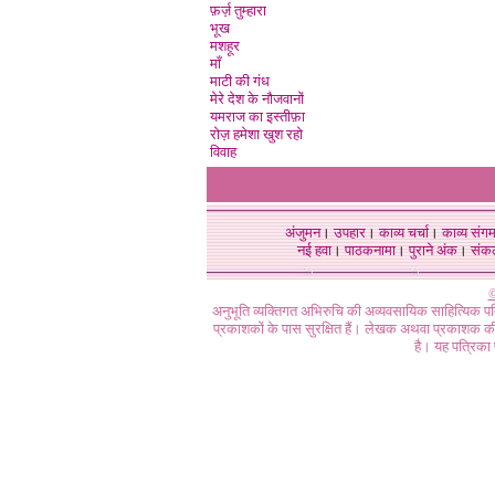
फ़र्ज़ तुम्हारा
भूख
मशहूर
माँ
माटी की गंध‌
मेरे देश के नौजवानों
यमराज का इस्तीफ़ा
रोज़‌ हमेशा खुश रहो
विवाह
अंजुमन
।
उपहार
।
काव्य चर्चा
।
काव्य संग
नई हवा
।
पाठकनामा
।
पुराने अंक
।
संक
©
अनुभूति व्यक्तिगत अभिरुचि की अव्यवसायिक साहित्यिक प
प्रकाशकों के पास सुरक्षित हैं। लेखक अथवा प्रकाशक की 
है। यह पत्रिका प