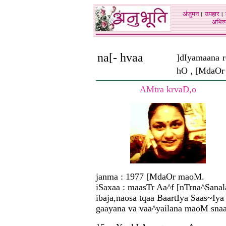
अंजुमन
।
उपहार
।
अभिव्य
na[- hvaa
]dIyamaana 
hO
,
[MdaOr 
AMtra krvaD,o
janma : 1977 [MdaOr maoM.
iSaxaa : maasTr Aa^f [nTrna^Sanal
ibaja,naosa tqaa BaartIya Saas~Iya
gaayana va vaa^yailana maoM snaa