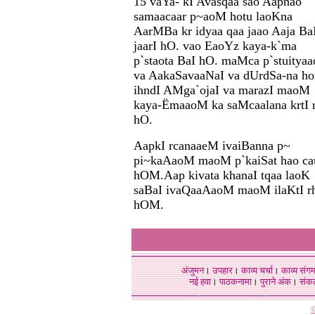
15 vaYa- kI Avasqaa sao Aapnao
samaacaar p~aoM hotu laoKna
AarMBa kr idyaa qaa jaao Aaja Ba
jaarI hO. vao EaoYz kaya-k`ma
p`staota BaI hO. maMca p`stuitya
va AakaSavaaNaI va dUrdSa-na ho
ihndI AMga`ojaI va marazI maoM
kaya-ËmaaoM ka saMcaalana krtI 
hO.
AapkI rcanaaeM ivaiBanna p~
pi~kaAaoM maoM p`kaiSat hao ca
hOM.
Aap kivata khanaI tqaa laoK
saBaI ivaQaaAaoM maoM ilaKtI r
hOM.
अंजुमन
।
उपहार
।
काव्य चर्चा
।
काव्य संग
नई हवा
।
पाठकनामा
।
पुराने अंक
।
संक
©